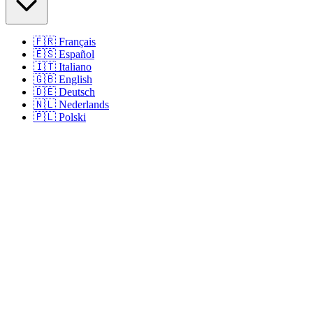
🇫🇷
Français
🇪🇸
Español
🇮🇹
Italiano
🇬🇧
English
🇩🇪
Deutsch
🇳🇱
Nederlands
🇵🇱
Polski