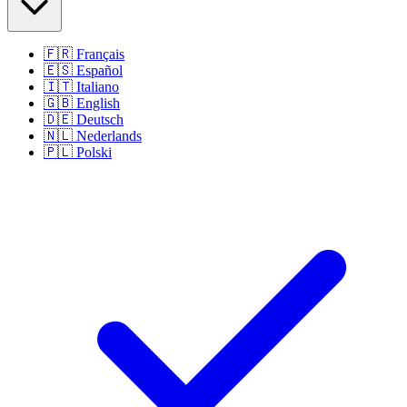
🇫🇷
Français
🇪🇸
Español
🇮🇹
Italiano
🇬🇧
English
🇩🇪
Deutsch
🇳🇱
Nederlands
🇵🇱
Polski