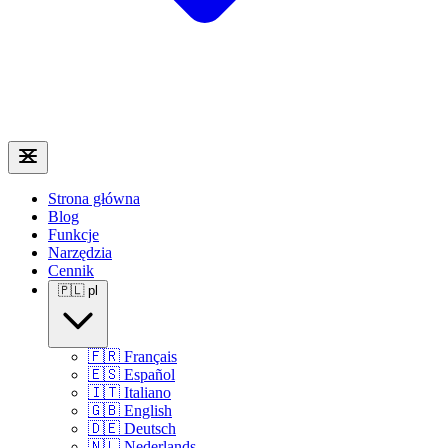
Strona główna
Blog
Funkcje
Narzędzia
Cennik
🇵🇱
pl
🇫🇷
Français
🇪🇸
Español
🇮🇹
Italiano
🇬🇧
English
🇩🇪
Deutsch
🇳🇱
Nederlands