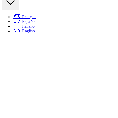
🇫🇷
Français
🇪🇸
Español
🇮🇹
Italiano
🇬🇧
English