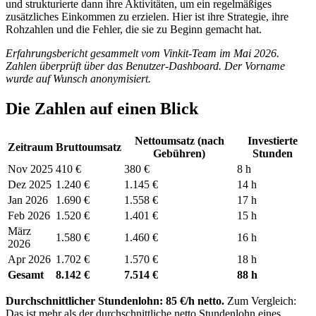
und strukturierte dann ihre Aktivitäten, um ein regelmäßiges
zusätzliches Einkommen zu erzielen. Hier ist ihre Strategie, ihre
Rohzahlen und die Fehler, die sie zu Beginn gemacht hat.
Erfahrungsbericht gesammelt vom Vinkit-Team im Mai 2026.
Zahlen überprüft über das Benutzer-Dashboard. Der Vorname
wurde auf Wunsch anonymisiert.
Die Zahlen auf einen Blick
Nettoumsatz (nach
Investierte
Zeitraum
Bruttoumsatz
Gebühren)
Stunden
Nov 2025
410 €
380 €
8 h
Dez 2025
1.240 €
1.145 €
14 h
Jan 2026
1.690 €
1.558 €
17 h
Feb 2026
1.520 €
1.401 €
15 h
März
1.580 €
1.460 €
16 h
2026
Apr 2026
1.702 €
1.570 €
18 h
Gesamt
8.142 €
7.514 €
88 h
Durchschnittlicher Stundenlohn: 85 €/h netto.
Zum Vergleich:
Das ist mehr als der durchschnittliche netto Stundenlohn eines