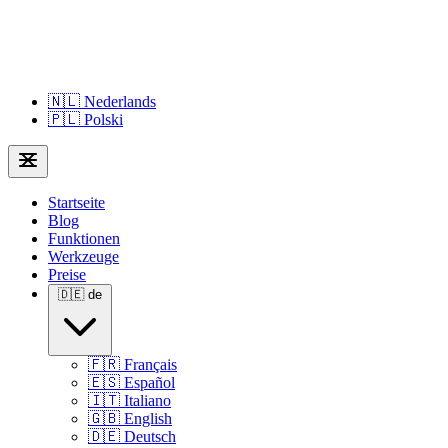
🇳🇱
Nederlands
🇵🇱
Polski
Startseite
Blog
Funktionen
Werkzeuge
Preise
🇩🇪
de
🇫🇷
Français
🇪🇸
Español
🇮🇹
Italiano
🇬🇧
English
🇩🇪
Deutsch