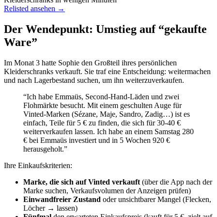
Relisted ansehen →
Der Wendepunkt: Umstieg auf “gekaufte
Ware”
Im Monat 3 hatte Sophie den Großteil ihres persönlichen
Kleiderschranks verkauft. Sie traf eine Entscheidung: weitermachen
und nach Lagerbestand suchen, um ihn weiterzuverkaufen.
“Ich habe Emmaüs, Second-Hand-Läden und zwei
Flohmärkte besucht. Mit einem geschulten Auge für
Vinted-Marken (Sézane, Maje, Sandro, Zadig…) ist es
einfach, Teile für 5 € zu finden, die sich für 30-40 €
weiterverkaufen lassen. Ich habe an einem Samstag 280
€ bei Emmaüs investiert und in 5 Wochen 920 €
herausgeholt.”
Ihre Einkaufskriterien:
Marke, die sich auf Vinted verkauft
(über die App nach der
Marke suchen, Verkaufsvolumen der Anzeigen prüfen)
Einwandfreier Zustand
oder unsichtbarer Mangel (Flecken,
Löcher → lassen)
Fünfmal
den erwarteten Einkaufspreis (kauft für 5 €, zielt auf