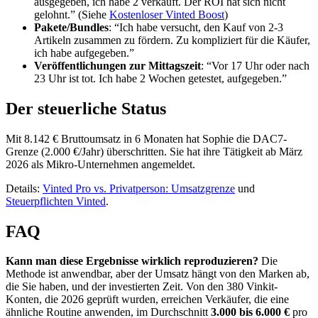
ausgegeben, ich habe 2 verkauft. Der ROI hat sich nicht
gelohnt.” (Siehe
Kostenloser Vinted Boost
)
Pakete/Bundles
: “Ich habe versucht, den Kauf von 2-3
Artikeln zusammen zu fördern. Zu kompliziert für die Käufer,
ich habe aufgegeben.”
Veröffentlichungen zur Mittagszeit
: “Vor 17 Uhr oder nach
23 Uhr ist tot. Ich habe 2 Wochen getestet, aufgegeben.”
Der steuerliche Status
Mit 8.142 € Bruttoumsatz in 6 Monaten hat Sophie die DAC7-
Grenze (2.000 €/Jahr) überschritten. Sie hat ihre Tätigkeit ab März
2026 als Mikro-Unternehmen angemeldet.
Details:
Vinted Pro vs. Privatperson: Umsatzgrenze
und
Steuerpflichten Vinted
.
FAQ
Kann man diese Ergebnisse wirklich reproduzieren?
Die
Methode ist anwendbar, aber der Umsatz hängt von den Marken ab,
die Sie haben, und der investierten Zeit. Von den 380 Vinkit-
Konten, die 2026 geprüft wurden, erreichen Verkäufer, die eine
ähnliche Routine anwenden, im Durchschnitt
3.000 bis 6.000 €
pro