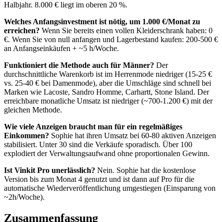
Halbjahr. 8.000 € liegt im oberen 20 %.
Welches Anfangsinvestment ist nötig, um 1.000 €/Monat zu
erreichen?
Wenn Sie bereits einen vollen Kleiderschrank haben: 0
€. Wenn Sie von null anfangen und Lagerbestand kaufen: 200-500 €
an Anfangseinkäufen + ~5 h/Woche.
Funktioniert die Methode auch für Männer?
Der
durchschnittliche Warenkorb ist im Herrenmode niedriger (15-25 €
vs. 25-40 € bei Damenmode), aber die Umschläge sind schnell bei
Marken wie Lacoste, Sandro Homme, Carhartt, Stone Island. Der
erreichbare monatliche Umsatz ist niedriger (~700-1.200 €) mit der
gleichen Methode.
Wie viele Anzeigen braucht man für ein regelmäßiges
Einkommen?
Sophie hat ihren Umsatz bei 60-80 aktiven Anzeigen
stabilisiert. Unter 30 sind die Verkäufe sporadisch. Über 100
explodiert der Verwaltungsaufwand ohne proportionalen Gewinn.
Ist Vinkit Pro unerlässlich?
Nein. Sophie hat die kostenlose
Version bis zum Monat 4 genutzt und ist dann auf Pro für die
automatische Wiederveröffentlichung umgestiegen (Einsparung von
~2h/Woche).
Zusammenfassung