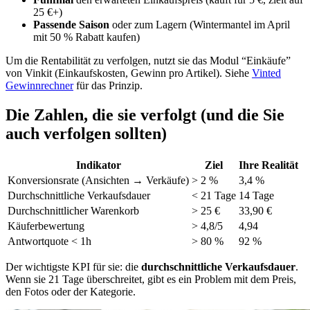
25 €+)
Passende Saison
oder zum Lagern (Wintermantel im April
mit 50 % Rabatt kaufen)
Um die Rentabilität zu verfolgen, nutzt sie das Modul “Einkäufe”
von Vinkit (Einkaufskosten, Gewinn pro Artikel). Siehe
Vinted
Gewinnrechner
für das Prinzip.
Die Zahlen, die sie verfolgt (und die Sie
auch verfolgen sollten)
Indikator
Ziel
Ihre Realität
Konversionsrate (Ansichten → Verkäufe)
> 2 %
3,4 %
Durchschnittliche Verkaufsdauer
< 21 Tage
14 Tage
Durchschnittlicher Warenkorb
> 25 €
33,90 €
Käuferbewertung
> 4,8/5
4,94
Antwortquote < 1h
> 80 %
92 %
Der wichtigste KPI für sie: die
durchschnittliche Verkaufsdauer
.
Wenn sie 21 Tage überschreitet, gibt es ein Problem mit dem Preis,
den Fotos oder der Kategorie.