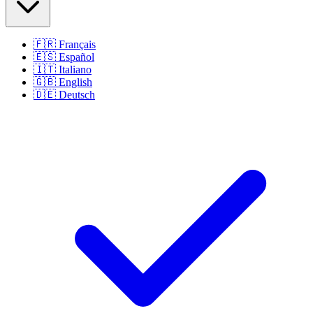
🇫🇷
Français
🇪🇸
Español
🇮🇹
Italiano
🇬🇧
English
🇩🇪
Deutsch