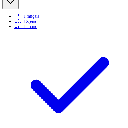
🇫🇷
Français
🇪🇸
Español
🇮🇹
Italiano