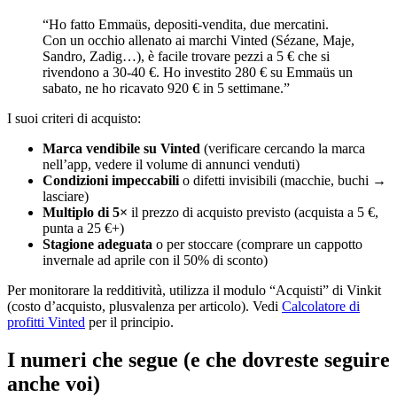
“Ho fatto Emmaüs, depositi-vendita, due mercatini.
Con un occhio allenato ai marchi Vinted (Sézane, Maje,
Sandro, Zadig…), è facile trovare pezzi a 5 € che si
rivendono a 30-40 €. Ho investito 280 € su Emmaüs un
sabato, ne ho ricavato 920 € in 5 settimane.”
I suoi criteri di acquisto:
Marca vendibile su Vinted
(verificare cercando la marca
nell’app, vedere il volume di annunci venduti)
Condizioni impeccabili
o difetti invisibili (macchie, buchi →
lasciare)
Multiplo di 5×
il prezzo di acquisto previsto (acquista a 5 €,
punta a 25 €+)
Stagione adeguata
o per stoccare (comprare un cappotto
invernale ad aprile con il 50% di sconto)
Per monitorare la redditività, utilizza il modulo “Acquisti” di Vinkit
(costo d’acquisto, plusvalenza per articolo). Vedi
Calcolatore di
profitti Vinted
per il principio.
I numeri che segue (e che dovreste seguire
anche voi)