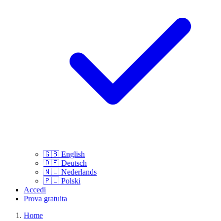
🇬🇧
English
🇩🇪
Deutsch
🇳🇱
Nederlands
🇵🇱
Polski
Accedi
Prova gratuita
Home