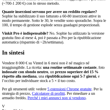
(~700-1 200 €) con lo stesso metodo.
Quante inserzioni servono per avere un reddito regolare?
Sophie ha stabilizzato il suo fatturato a 60-80 inserzioni attive in
modo permanente. Sotto le 30, le vendite sono sporadiche. Sopra le
100, il tempo di gestione esplode senza guadagni proporzionali.
Vinkit Pro è indispensabile?
No. Sophie ha utilizzato la versione
gratuita fino al mese 4, poi è passata a Pro per la ripubblicazione
automatica (risparmio di ~2h/settimana).
In sintesi
Vendere 8 000 € su Vinted in 6 mesi non è né magico né
irraggiungibile. La ricetta:
una routine settimanale costante
, foto
indossate con sfondo neutro
, un
prezzo superiore del 15 %
rispetto alla mediana
, una
ripubblicazione ogni 5-7 giorni
, e
l’occhio per individuare stock a 5 × il tuo costo.
Per gli strumenti utili: vedere
5 estensioni Chrome gratuite
. Per la
strategia di prezzo,
Calcolatore di profitti
. Per rimediare a un
armadio freddo,
Perché i miei annunci non si vendono
.
V