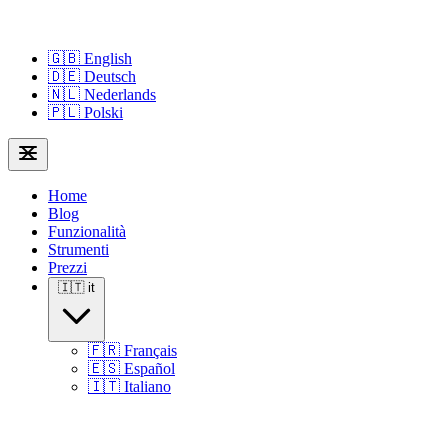
🇬🇧
English
🇩🇪
Deutsch
🇳🇱
Nederlands
🇵🇱
Polski
Home
Blog
Funzionalità
Strumenti
Prezzi
🇮🇹
it
🇫🇷
Français
🇪🇸
Español
🇮🇹
Italiano