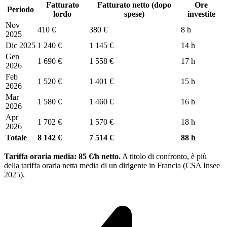
Fatturato
Fatturato netto (dopo
Ore
Periodo
lordo
spese)
investite
Nov
410 €
380 €
8 h
2025
Dic 2025
1 240 €
1 145 €
14 h
Gen
1 690 €
1 558 €
17 h
2026
Feb
1 520 €
1 401 €
15 h
2026
Mar
1 580 €
1 460 €
16 h
2026
Apr
1 702 €
1 570 €
18 h
2026
Totale
8 142 €
7 514 €
88 h
Tariffa oraria media: 85 €/h netto.
A titolo di confronto, è più
della tariffa oraria netta media di un dirigente in Francia (CSA Insee
2025).