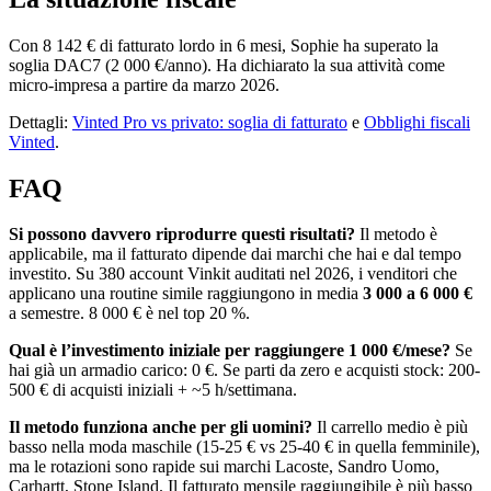
Con 8 142 € di fatturato lordo in 6 mesi, Sophie ha superato la
soglia DAC7 (2 000 €/anno). Ha dichiarato la sua attività come
micro-impresa a partire da marzo 2026.
Dettagli:
Vinted Pro vs privato: soglia di fatturato
e
Obblighi fiscali
Vinted
.
FAQ
Si possono davvero riprodurre questi risultati?
Il metodo è
applicabile, ma il fatturato dipende dai marchi che hai e dal tempo
investito. Su 380 account Vinkit auditati nel 2026, i venditori che
applicano una routine simile raggiungono in media
3 000 a 6 000 €
a semestre. 8 000 € è nel top 20 %.
Qual è l’investimento iniziale per raggiungere 1 000 €/mese?
Se
hai già un armadio carico: 0 €. Se parti da zero e acquisti stock: 200-
500 € di acquisti iniziali + ~5 h/settimana.
Il metodo funziona anche per gli uomini?
Il carrello medio è più
basso nella moda maschile (15-25 € vs 25-40 € in quella femminile),
ma le rotazioni sono rapide sui marchi Lacoste, Sandro Uomo,
Carhartt, Stone Island. Il fatturato mensile raggiungibile è più basso