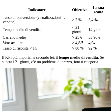
La sua
Indicatore
Obiettivo
realtà
Tasso di conversione (visualizzazioni →
> 2 %
3,4 %
vendite)
< 21
Tempo medio di vendita
14 giorni
giorni
Carrello medio
> 25 €
33,90 €
Voto acquirenti
> 4,8/5
4,94
Tasso di risposta < 1h
> 80 %
92 %
Il KPI più importante secondo lei: il
tempo medio di vendita
. Se
supera i 21 giorni, c’è un problema di prezzo, foto o categoria.