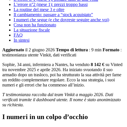
L’errore n°2 (mese 1): prezzi troppo bassi
La routine del mese 3 e oltre
Il cambiamento: passare a “stock acquistato”
I numeri che segue (e che dovreste seguire anche voi)
Cosa non ha funzionato
La situazione fiscale
FAQ
In sintesi
Aggiornato
il 2 giugno 2026
Tempo di lettura
: 9 min
Formato
:
testimonianza utente Vinkit, dati verificati
Sophie, 34 anni, infermiera a Nantes, ha venduto
8 142 €
su Vinted
tra novembre 2025 e aprile 2026. Ha iniziato svuotando il suo
armadio dopo un trasloco, poi ha strutturato la sua attività per farne
un reddito complementare regolare. Ecco la sua strategia, i suoi
numeri e gli errori che ha commesso all’inizio.
T testimonianza raccolta dal team Vinkit a maggio 2026. Dati
verificati tramite il dashboard utente. Il nome è stato anonimizzato
su richiesta.
I numeri in un colpo d’occhio