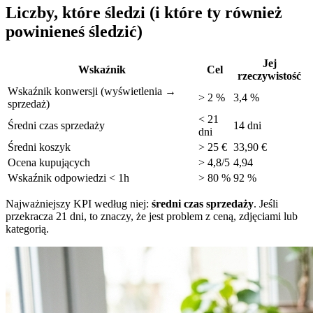
Liczby, które śledzi (i które ty również
powinieneś śledzić)
Jej
Wskaźnik
Cel
rzeczywistość
Wskaźnik konwersji (wyświetlenia →
> 2 %
3,4 %
sprzedaż)
< 21
Średni czas sprzedaży
14 dni
dni
Średni koszyk
> 25 €
33,90 €
Ocena kupujących
> 4,8/5
4,94
Wskaźnik odpowiedzi < 1h
> 80 %
92 %
Najważniejszy KPI według niej:
średni czas sprzedaży
. Jeśli
przekracza 21 dni, to znaczy, że jest problem z ceną, zdjęciami lub
kategorią.