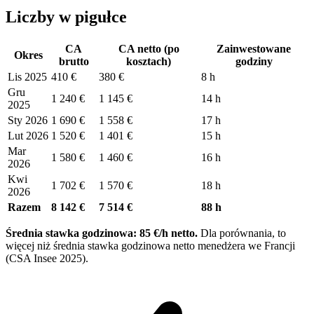
Liczby w pigułce
CA
CA netto (po
Zainwestowane
Okres
brutto
kosztach)
godziny
Lis 2025
410 €
380 €
8 h
Gru
1 240 €
1 145 €
14 h
2025
Sty 2026
1 690 €
1 558 €
17 h
Lut 2026
1 520 €
1 401 €
15 h
Mar
1 580 €
1 460 €
16 h
2026
Kwi
1 702 €
1 570 €
18 h
2026
Razem
8 142 €
7 514 €
88 h
Średnia stawka godzinowa: 85 €/h netto.
Dla porównania, to
więcej niż średnia stawka godzinowa netto menedżera we Francji
(CSA Insee 2025).