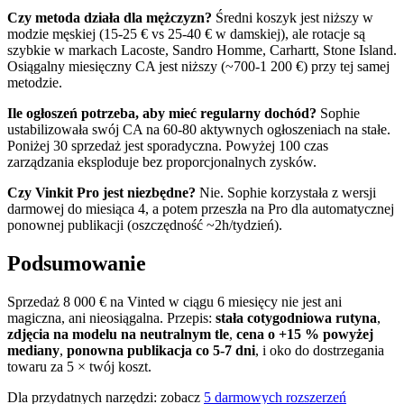
Czy metoda działa dla mężczyzn?
Średni koszyk jest niższy w
modzie męskiej (15-25 € vs 25-40 € w damskiej), ale rotacje są
szybkie w markach Lacoste, Sandro Homme, Carhartt, Stone Island.
Osiągalny miesięczny CA jest niższy (~700-1 200 €) przy tej samej
metodzie.
Ile ogłoszeń potrzeba, aby mieć regularny dochód?
Sophie
ustabilizowała swój CA na 60-80 aktywnych ogłoszeniach na stałe.
Poniżej 30 sprzedaż jest sporadyczna. Powyżej 100 czas
zarządzania eksploduje bez proporcjonalnych zysków.
Czy Vinkit Pro jest niezbędne?
Nie. Sophie korzystała z wersji
darmowej do miesiąca 4, a potem przeszła na Pro dla automatycznej
ponownej publikacji (oszczędność ~2h/tydzień).
Podsumowanie
Sprzedaż 8 000 € na Vinted w ciągu 6 miesięcy nie jest ani
magiczna, ani nieosiągalna. Przepis:
stała cotygodniowa rutyna
,
zdjęcia na modelu na neutralnym tle
,
cena o +15 % powyżej
mediany
,
ponowna publikacja co 5-7 dni
, i oko do dostrzegania
towaru za 5 × twój koszt.
Dla przydatnych narzędzi: zobacz
5 darmowych rozszerzeń