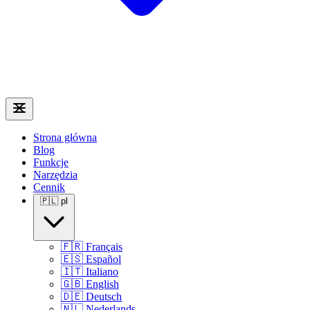
Strona główna
Blog
Funkcje
Narzędzia
Cennik
🇵🇱
pl
🇫🇷
Français
🇪🇸
Español
🇮🇹
Italiano
🇬🇧
English
🇩🇪
Deutsch
🇳🇱
Nederlands