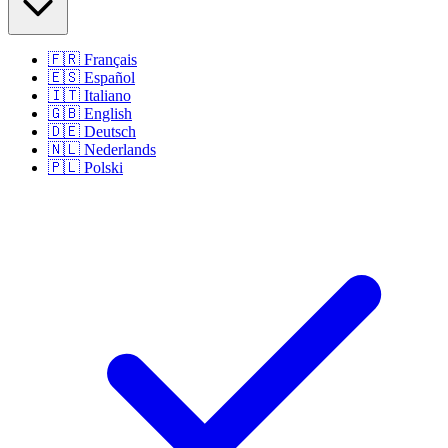
🇫🇷
Français
🇪🇸
Español
🇮🇹
Italiano
🇬🇧
English
🇩🇪
Deutsch
🇳🇱
Nederlands
🇵🇱
Polski