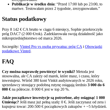
Publikacje w środku dnia
: “Przed 17:00 lub po 23:00, to
martwe. Testowałam przez 2 tygodnie, zrezygnowałam.”
Status podatkowy
Przy 8 142 € CA brutto w ciągu 6 miesięcy, Sophie przekroczyła
próg DAC7 (2 000 €/rok). Zadeklarowała swoją działalność jako
mikroprzedsiębiorstwo od marca 2026.
Szczegóły:
Vinted Pro vs osoba prywatna: próg CA
i
Obowiązki
podatkowe Vinted
.
FAQ
Czy można naprawdę powtórzyć te wyniki?
Metoda jest
stosowalna, ale CA zależy od marek, które masz, i czasu, który
inwestujesz. Wśród 380 kont Vinkit audytowanych w 2026 roku,
sprzedawcy stosujący podobną rutynę osiągają średnio
3 000 do 6
000 €
na półrocze. 8 000 € jest w top 20 %.
Jakie początkowe inwestycje są potrzebne, aby osiągnąć 1 000
€/miesiąc?
Jeśli masz już pełną szafę: 0 €. Jeśli zaczynasz od zera i
kupujesz towar: 200-500 € początkowych zakupów + ~5 h/tydzień.