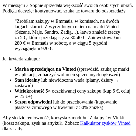
W miesiącu 3 Sophie sprzedała większość swoich osobistych ubrań.
Podjęła decyzję: kontynuować, szukając towaru do odsprzedaży.
“Zrobiłam zakupy w Emmaüs, w komisach, na dwóch
targach staroci. Z wyczulonym okiem na marki Vinted
(Sézane, Maje, Sandro, Zadig…), łatwo znaleźć rzeczy
za 5 €, które sprzedają się za 30-40 €. Zainwestowałam
280 € w Emmaüs w sobotę, a w ciągu 5 tygodni
wyciągnęłam 920 €.”
Jej kryteria zakupu:
Marka sprzedająca na Vinted
(sprawdzić, szukając marki
w aplikacji, zobaczyć wolumen sprzedanych ogłoszeń)
Stan idealny
lub niewidoczna wada (plamy, dziury →
zostawić)
Wielokrotność 5×
oczekiwanej ceny zakupu (kup 5 €, celuj
w 25 €+)
Sezon odpowiedni
lub do przechowania (kupowanie
płaszcza zimowego w kwietniu z 50% zniżką)
Aby śledzić rentowność, korzysta z modułu “Zakupy” w Vinkit
(koszt zakupu, zysk na artykuł). Zobacz
Kalkulator zysków Vinted
dla zasady.