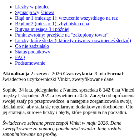
Liczby w pigułce
Sytuacja wyjściowa
Błąd nr 1 (miesiąc 1): wrzucenie wszystkiego na raz
Błąd nr 2 (miesiąc 1): zbyt niska cena
Rutyna miesiąca 3 i później
Punkt zwrotny: przejście na “zakupiony towar”
Liczby, które śledzi (i które ty również powinieneś śledzić)
Co nie zadziałało
Status podatkowy
FAQ
Podsumowanie
Aktualizacja
2 czerwca 2026
Czas czytania
: 9 min
Format
:
świadectwo użytkowniczki Vinkit, zweryfikowane dane
Sophie, 34 lata, pielęgniarka z Nantes, sprzedała
8 142 €
na Vinted
między listopadem 2025 a kwietniem 2026. Zaczęła od opróżnienia
swojej szafy po przeprowadzce, a następnie zorganizowała swoją
działalność, aby stała się regularnym dodatkowym dochodem. Oto
jej strategia, surowe liczby i błędy, które popełniła na początku.
Świadectwo zebrane przez zespół Vinkit w maju 2026. Dane
zweryfikowane za pomocą panelu użytkownika. Imię zostało
zanonimizowane na prośbę.