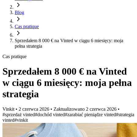
Blog
Cas pratique
Sprzedałem 8 000 € na Vinted w ciągu 6 miesięcy: moja
pełna strategia
Cas pratique
Sprzedałem 8 000 € na Vinted
w ciągu 6 miesięcy: moja pełna
strategia
Vinkit
•
2 czerwca 2026
•
Zaktualizowano
2 czerwca 2026
•
#sprzedaż vinted
#dochód vinted
#zarabiać pieniądze vinted
#strategia
vinted
#vinkit