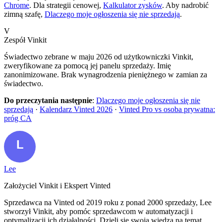
Chrome
. Dla strategii cenowej,
Kalkulator zysków
. Aby nadrobić
zimną szafę,
Dlaczego moje ogłoszenia się nie sprzedają
.
V
Zespół Vinkit
Świadectwo zebrane w maju 2026 od użytkowniczki Vinkit,
zweryfikowane za pomocą jej panelu sprzedaży. Imię
zanonimizowane. Brak wynagrodzenia pieniężnego w zamian za
świadectwo.
Do przeczytania następnie
:
Dlaczego moje ogłoszenia się nie
sprzedają
·
Kalendarz Vinted 2026
·
Vinted Pro vs osoba prywatna:
próg CA
Lee
Założyciel Vinkit i Ekspert Vinted
Sprzedawca na Vinted od 2019 roku z ponad 2000 sprzedaży, Lee
stworzył Vinkit, aby pomóc sprzedawcom w automatyzacji i
optymalizacji ich działalności. Dzieli się swoją wiedzą na temat