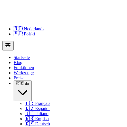
🇳🇱
Nederlands
🇵🇱
Polski
Startseite
Blog
Funktionen
Werkzeuge
Preise
🇩🇪
de
🇫🇷
Français
🇪🇸
Español
🇮🇹
Italiano
🇬🇧
English
🇩🇪
Deutsch