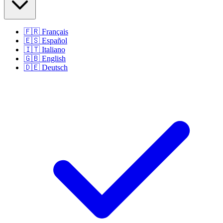
🇫🇷
Français
🇪🇸
Español
🇮🇹
Italiano
🇬🇧
English
🇩🇪
Deutsch