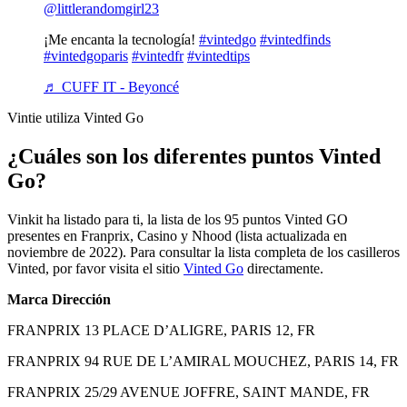
@littlerandomgirl23
¡Me encanta la tecnología!
#vintedgo
#vintedfinds
#vintedgoparis
#vintedfr
#vintedtips
♬ CUFF IT - Beyoncé
Vintie utiliza Vinted Go
¿Cuáles son los diferentes puntos Vinted
Go?
Vinkit ha listado para ti, la lista de los 95 puntos Vinted GO
presentes en Franprix, Casino y Nhood (lista actualizada en
noviembre de 2022). Para consultar la lista completa de los casilleros
Vinted, por favor visita el sitio
Vinted Go
directamente.
Marca
Dirección
FRANPRIX 13 PLACE D’ALIGRE, PARIS 12, FR
FRANPRIX 94 RUE DE L’AMIRAL MOUCHEZ, PARIS 14, FR
FRANPRIX 25/29 AVENUE JOFFRE, SAINT MANDE, FR