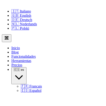
🇮🇹
Italiano
🇬🇧
English
🇩🇪
Deutsch
🇳🇱
Nederlands
🇵🇱
Polski
Inicio
Blog
Funcionalidades
Herramientas
Precios
🇪🇸
es
🇫🇷
Français
🇪🇸
Español