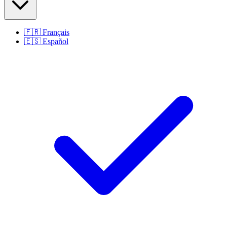
🇫🇷
Français
🇪🇸
Español