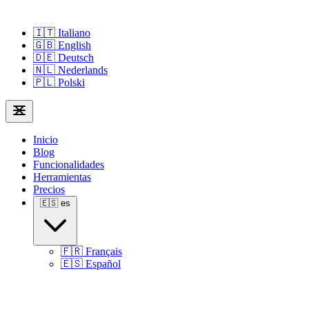
🇮🇹
Italiano
🇬🇧
English
🇩🇪
Deutsch
🇳🇱
Nederlands
🇵🇱
Polski
Inicio
Blog
Funcionalidades
Herramientas
Precios
🇪🇸
es
🇫🇷
Français
🇪🇸
Español