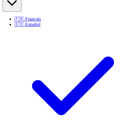
🇫🇷
Français
🇪🇸
Español