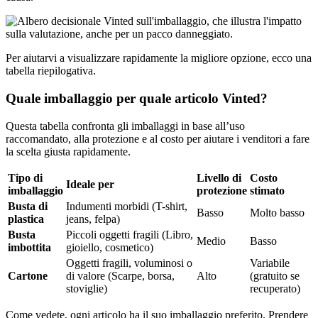
Per aiutarvi a visualizzare rapidamente la migliore opzione, ecco una
tabella riepilogativa.
Quale imballaggio per quale articolo Vinted?
Questa tabella confronta gli imballaggi in base all’uso
raccomandato, alla protezione e al costo per aiutare i venditori a fare
la scelta giusta rapidamente.
Tipo di
Livello di
Costo
Ideale per
imballaggio
protezione
stimato
Busta di
Indumenti morbidi (T-shirt,
Basso
Molto basso
plastica
jeans, felpa)
Busta
Piccoli oggetti fragili (Libro,
Medio
Basso
imbottita
gioiello, cosmetico)
Oggetti fragili, voluminosi o
Variabile
Cartone
di valore (Scarpe, borsa,
Alto
(gratuito se
stoviglie)
recuperato)
Come vedete, ogni articolo ha il suo imballaggio preferito. Prendere