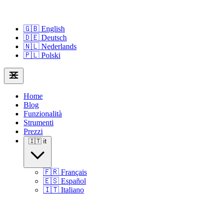
🇬🇧
English
🇩🇪
Deutsch
🇳🇱
Nederlands
🇵🇱
Polski
Home
Blog
Funzionalità
Strumenti
Prezzi
🇮🇹
it
🇫🇷
Français
🇪🇸
Español
🇮🇹
Italiano