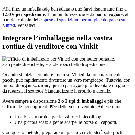
Alla fine, un imballaggio ben adattato può farvi risparmiare fino a
1,50 € per spedizione
. È un punto essenziale da padroneggiare, al
pari del calcolo delle
spese di spedizione per un piccolo pacco su
Vinted
. Pensateci.
Integrare l’imballaggio nella vostra
routine di venditore con Vinkit
Quando si inizia a vendere molto su Vinted, la preparazione dei
pacchi può rapidamente diventare un vero rompicapo. Tuttavia, con
un po’ di organizzazione, questo passaggio può diventare un gioco
da ragazzi. Il segreto? Standardizzare il proprio materiale.
Avere sempre a disposizione
2 o 3 tipi di imballaggi
è più che
sufficiente per coprire il 99% delle vostre vendite. Ad esempio:
Una busta morbida per le t-shirt e i piccoli top.
Una piccola scatola per le scarpe, le borse o i cappotti.
Con questo metodo, preparare un pacco vi richiederà solo pochi