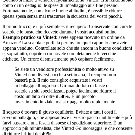
conto di un dettaglio: le spese di imballaggio alla fine pesano.
Fortunatamente, con alcune buone abitudini, è possibile ridurre
questa spesa senza mai trascurare la sicurezza dei vostri pacchi.
Il primo trucco, e il più semplice: il recupero! Conservate con cura le
scatole e le buste che ricevete durante i vostri acquisti online.
Esempio pratico su Vinted
: avete appena ricevuto un ordine da
Amazon? La scatola è perfetta per inviare quel cappotto che avete
appena venduto. Controllate solo che sia ancora in buone condizioni
e, soprattutto, coprite o rimuovete completamente le vecchie
etichette. Un errore di smistamento può capitare facilmente.
Se siete un venditore professionista o molto attivo su
Vinted con diversi pacchi a settimana, il recupero non
basterà più. Il mio consiglio: acquistate i vostri
imballaggi all’ingrosso. Ordinando lotti di buste o
scatole su siti specializzati, potete facilmente ridurre il
costo unitario di oltre il
50%
. È un piccolo
investimento iniziale, ma si ripaga molto rapidamente.
Il segreto è trovare il giusto equilibrio. Evitate a tutti i costi il
sovraimballaggio, che appesantisce il vostro pacco inutilmente e può
farvi passare a una fascia di spese di spedizione superiore. È un
approccio più minimalista, che Vinted Go incoraggia, e che consente
di ridurre i rifiuti del
40%
.