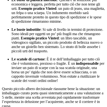
economica e leggera, perfetta per tutto ciò che non teme gli
urti.
Esempio pratico Vinted
: un paio di jeans, una maglietta,
un felpa o una sciarpa. Un indumento morbido sarà
perfettamente protetto in questo tipo di spedizione e le spese
di spedizione rimarranno minime.
Le buste imbottite
: Si sale di livello in termini di protezione.
Sono ideali per oggetti un po’ più fragili ma che rimangono
piatti.
Esempio pratico Vinted
: un libro tascabile, un
videogioco sigillato, un piccolo prodotto di bellezza nuovo o
anche un gioiello ben sistemato. Lo strato di bolle assorbe i
piccoli urti del trasporto.
Le scatole di cartone
: È il re dell’imballaggio per tutto ciò
che è voluminoso, prezioso o fragile. È un
indispensabile
per
inviare un paio di scarpe con la sua scatola originale, una
borsa un po’ rigida che non deve essere schiacciata, o un
cappotto invernale voluminoso. Non esitate a riutilizzare le
scatole dei vostri ordini online!
Questo piccolo albero decisionale riassume bene la situazione: un
imballaggio curato porta quasi sistematicamente a una valutazione a
5 stelle, mentre una scelta avventata può rapidamente trasformare
l’esperienza in delusione per l’acquirente, anche se il corriere è in
causa.