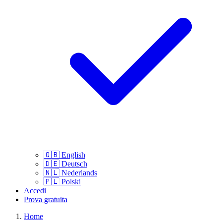
🇬🇧
English
🇩🇪
Deutsch
🇳🇱
Nederlands
🇵🇱
Polski
Accedi
Prova gratuita
Home