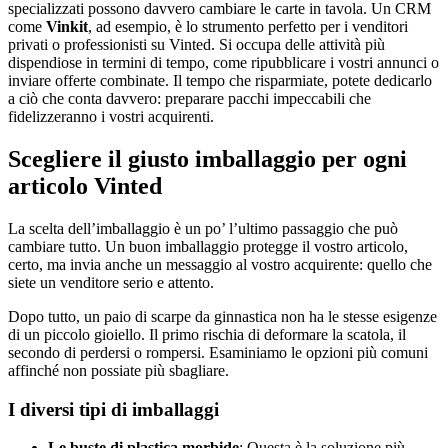
specializzati possono davvero cambiare le carte in tavola. Un CRM
come
Vinkit
, ad esempio, è lo strumento perfetto per i venditori
privati o professionisti su Vinted. Si occupa delle attività più
dispendiose in termini di tempo, come ripubblicare i vostri annunci o
inviare offerte combinate. Il tempo che risparmiate, potete dedicarlo
a ciò che conta davvero: preparare pacchi impeccabili che
fidelizzeranno i vostri acquirenti.
Scegliere il giusto imballaggio per ogni
articolo Vinted
La scelta dell’imballaggio è un po’ l’ultimo passaggio che può
cambiare tutto. Un buon imballaggio protegge il vostro articolo,
certo, ma invia anche un messaggio al vostro acquirente: quello che
siete un venditore serio e attento.
Dopo tutto, un paio di scarpe da ginnastica non ha le stesse esigenze
di un piccolo gioiello. Il primo rischia di deformare la scatola, il
secondo di perdersi o rompersi. Esaminiamo le opzioni più comuni
affinché non possiate più sbagliare.
I diversi tipi di imballaggi
Le buste di plastica morbide
: Questa è la soluzione più