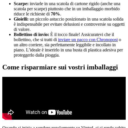
Scarpe:
inviarle in una scatola di cartone rigido (anche una
scatola per scarpe) piuttosto che in un imballaggio morbido
riduce le richieste di
70%
.
Gioielli:
un piccolo astuccio posizionato in una scatola solida
è indispensabile per evitare delusioni e controversie su oggetti
di valore.
Bollettino di invio:
È il tocco finale! Assicuratevi che il
bollettino, che si tratti di
inviare un pacco con Chronopost
o
un altro corriere, sia perfettamente leggibile e incollato in
piano. L’ideale è inserirlo in una busta di plastica adesiva per
proteggerlo dalla pioggia.
Come risparmiare sui vostri imballaggi
Quando si inizia a vendere regolarmente su Vinted, ci si rende subito