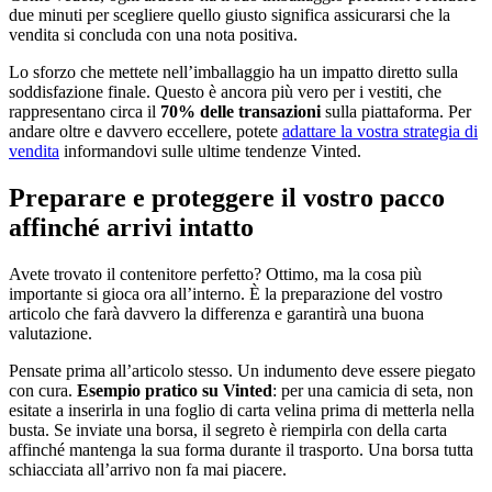
due minuti per scegliere quello giusto significa assicurarsi che la
vendita si concluda con una nota positiva.
Lo sforzo che mettete nell’imballaggio ha un impatto diretto sulla
soddisfazione finale. Questo è ancora più vero per i vestiti, che
rappresentano circa il
70% delle transazioni
sulla piattaforma. Per
andare oltre e davvero eccellere, potete
adattare la vostra strategia di
vendita
informandovi sulle ultime tendenze Vinted.
Preparare e proteggere il vostro pacco
affinché arrivi intatto
Avete trovato il contenitore perfetto? Ottimo, ma la cosa più
importante si gioca ora all’interno. È la preparazione del vostro
articolo che farà davvero la differenza e garantirà una buona
valutazione.
Pensate prima all’articolo stesso. Un indumento deve essere piegato
con cura.
Esempio pratico su Vinted
: per una camicia di seta, non
esitate a inserirla in una foglio di carta velina prima di metterla nella
busta. Se inviate una borsa, il segreto è riempirla con della carta
affinché mantenga la sua forma durante il trasporto. Una borsa tutta
schiacciata all’arrivo non fa mai piacere.