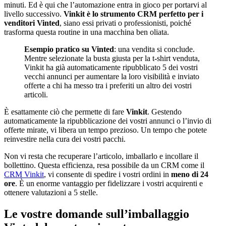
minuti. Ed è qui che l’automazione entra in gioco per portarvi al
livello successivo.
Vinkit è lo strumento CRM perfetto per i
venditori Vinted
, siano essi privati o professionisti, poiché
trasforma questa routine in una macchina ben oliata.
Esempio pratico su Vinted
: una vendita si conclude.
Mentre selezionate la busta giusta per la t-shirt venduta,
Vinkit ha già automaticamente ripubblicato 5 dei vostri
vecchi annunci per aumentare la loro visibilità e inviato
offerte a chi ha messo tra i preferiti un altro dei vostri
articoli.
È esattamente ciò che permette di fare
Vinkit
. Gestendo
automaticamente la ripubblicazione dei vostri annunci o l’invio di
offerte mirate, vi libera un tempo prezioso. Un tempo che potete
reinvestire nella cura dei vostri pacchi.
Non vi resta che recuperare l’articolo, imballarlo e incollare il
bollettino. Questa efficienza, resa possibile da un CRM come il
CRM Vinkit
, vi consente di spedire i vostri ordini in
meno di 24
ore
. È un enorme vantaggio per fidelizzare i vostri acquirenti e
ottenere valutazioni a 5 stelle.
Le vostre domande sull’imballaggio