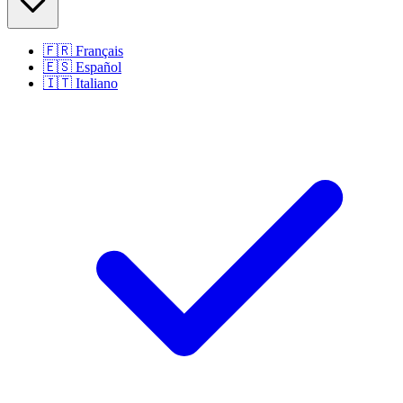
🇫🇷
Français
🇪🇸
Español
🇮🇹
Italiano