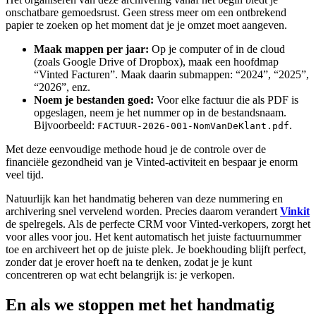
onschatbare gemoedsrust. Geen stress meer om een ontbrekend
papier te zoeken op het moment dat je je omzet moet aangeven.
Maak mappen per jaar:
Op je computer of in de cloud
(zoals Google Drive of Dropbox), maak een hoofdmap
“Vinted Facturen”. Maak daarin submappen: “2024”, “2025”,
“2026”, enz.
Noem je bestanden goed:
Voor elke factuur die als PDF is
opgeslagen, neem je het nummer op in de bestandsnaam.
Bijvoorbeeld:
.
FACTUUR-2026-001-NomVanDeKlant.pdf
Met deze eenvoudige methode houd je de controle over de
financiële gezondheid van je Vinted-activiteit en bespaar je enorm
veel tijd.
Natuurlijk kan het handmatig beheren van deze nummering en
archivering snel vervelend worden. Precies daarom verandert
Vinkit
de spelregels. Als de perfecte CRM voor Vinted-verkopers, zorgt het
voor alles voor jou. Het kent automatisch het juiste factuurnummer
toe en archiveert het op de juiste plek. Je boekhouding blijft perfect,
zonder dat je erover hoeft na te denken, zodat je je kunt
concentreren op wat echt belangrijk is: je verkopen.
En als we stoppen met het handmatig