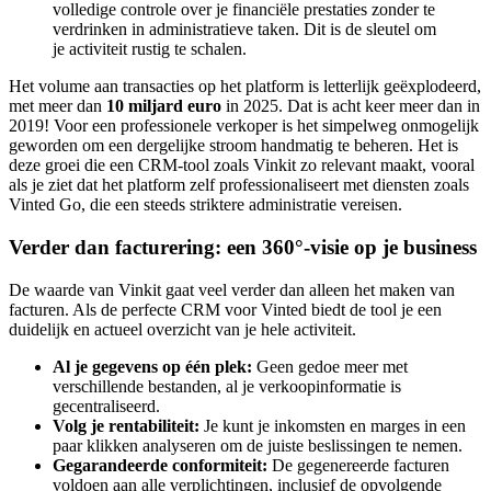
volledige controle over je financiële prestaties zonder te
verdrinken in administratieve taken. Dit is de sleutel om
je activiteit rustig te schalen.
Het volume aan transacties op het platform is letterlijk geëxplodeerd,
met meer dan
10 miljard euro
in 2025. Dat is acht keer meer dan in
2019! Voor een professionele verkoper is het simpelweg onmogelijk
geworden om een dergelijke stroom handmatig te beheren. Het is
deze groei die een CRM-tool zoals Vinkit zo relevant maakt, vooral
als je ziet dat het platform zelf professionaliseert met diensten zoals
Vinted Go, die een steeds striktere administratie vereisen.
Verder dan facturering: een 360°-visie op je business
De waarde van Vinkit gaat veel verder dan alleen het maken van
facturen. Als de perfecte CRM voor Vinted biedt de tool je een
duidelijk en actueel overzicht van je hele activiteit.
Al je gegevens op één plek:
Geen gedoe meer met
verschillende bestanden, al je verkoopinformatie is
gecentraliseerd.
Volg je rentabiliteit:
Je kunt je inkomsten en marges in een
paar klikken analyseren om de juiste beslissingen te nemen.
Gegarandeerde conformiteit:
De gegenereerde facturen
voldoen aan alle verplichtingen, inclusief de opvolgende