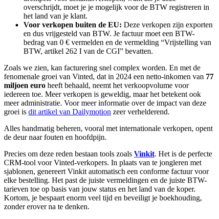
overschrijdt, moet je je mogelijk voor de BTW registreren in
het land van je klant.
Voor verkopen buiten de EU:
Deze verkopen zijn exporten
en dus vrijgesteld van BTW. Je factuur moet een BTW-
bedrag van 0 € vermelden en de vermelding “Vrijstelling van
BTW, artikel 262 I van de CGI” bevatten.
Zoals we zien, kan facturering snel complex worden. En met de
fenomenale groei van Vinted, dat in 2024 een netto-inkomen van
77
miljoen euro
heeft behaald, neemt het verkoopvolume voor
iedereen toe. Meer verkopen is geweldig, maar het betekent ook
meer administratie. Voor meer informatie over de impact van deze
groei is
dit artikel van Dailymotion
zeer verhelderend.
Alles handmatig beheren, vooral met internationale verkopen, opent
de deur naar fouten en hoofdpijn.
Precies om deze reden bestaan tools zoals
Vinkit
. Het is de perfecte
CRM-tool voor Vinted-verkopers. In plaats van te jongleren met
sjablonen, genereert Vinkit automatisch een conforme factuur voor
elke bestelling. Het past de juiste vermeldingen en de juiste BTW-
tarieven toe op basis van jouw status en het land van de koper.
Kortom, je bespaart enorm veel tijd en beveiligt je boekhouding,
zonder erover na te denken.