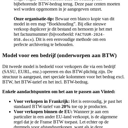
bijbehorende BTW-bedrag terug. Deze paar centen moeten
wel worden opgenomen in je aangegeven omzet.
Onze organisatie-tip:
Bewaar een blanco kopie van dit
model in een map “Boekhouding”. Bij elke nieuwe
verkoop dupliceer je dit bestand en hernoem je het met
het factuurnummer (bijvoorbeeld:
FACTUUR-2024-
). Dit is een eenvoudige methode om een
058.docx
perfecte archivering te behouden.
Model voor een bedrijf (onderworpen aan BTW)
Dit tweede model is bedoeld voor verkopers die via een bedrijf
(SASU, EURL, enz.) opereren en dus BTW-plichtig zijn. De
structuur is aangepast, met speciale kolommen voor het bedrag excl.
BTW, het BTW-tarief en het incl. BTW-bedrag.
Enkele aandachtspunten om het aan te passen aan Vinted:
Voor verkopen in Frankrijk:
Het is eenvoudig, je past het
standaard BTW-tarief van
20%
toe op je producten.
Voor verkopen binnen de EU:
Wanneer je aan een
particulier in een ander EU-land verkoopt, is de algemene
regel dat je de Franse BTW toepast. Let echter op de
drempels voor afstandsverkopen, want als je deze