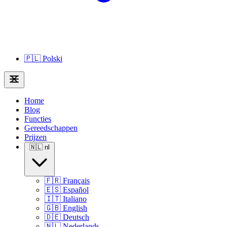
🇵🇱
Polski
Home
Blog
Functies
Gereedschappen
Prijzen
🇳🇱
nl
🇫🇷
Français
🇪🇸
Español
🇮🇹
Italiano
🇬🇧
English
🇩🇪
Deutsch
🇳🇱
Nederlands