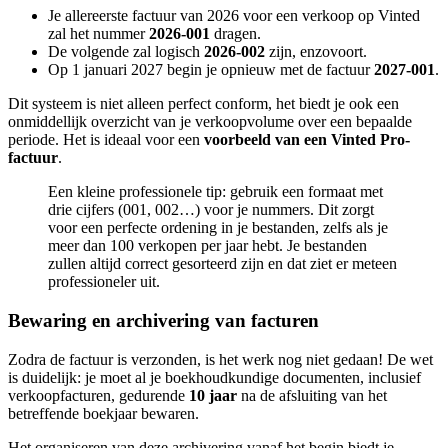
Je allereerste factuur van 2026 voor een verkoop op Vinted
zal het nummer
2026-001
dragen.
De volgende zal logisch
2026-002
zijn, enzovoort.
Op 1 januari 2027 begin je opnieuw met de factuur
2027-001
.
Dit systeem is niet alleen perfect conform, het biedt je ook een
onmiddellijk overzicht van je verkoopvolume over een bepaalde
periode. Het is ideaal voor een
voorbeeld van een Vinted Pro-
factuur
.
Een kleine professionele tip: gebruik een formaat met
drie cijfers (001, 002…) voor je nummers. Dit zorgt
voor een perfecte ordening in je bestanden, zelfs als je
meer dan 100 verkopen per jaar hebt. Je bestanden
zullen altijd correct gesorteerd zijn en dat ziet er meteen
professioneler uit.
Bewaring en archivering van facturen
Zodra de factuur is verzonden, is het werk nog niet gedaan! De wet
is duidelijk: je moet al je boekhoudkundige documenten, inclusief
verkoopfacturen, gedurende
10 jaar
na de afsluiting van het
betreffende boekjaar bewaren.
Het organiseren van deze archivering vanaf het begin biedt je