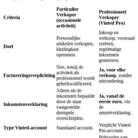
Particulier
Professioneel
Verkoper
Criteria
Verkoper
(occasionele
(Vinted Pro)
activiteit)
Inkoop en
Persoonlijke
verkoop, voorraad
artikelen verkopen,
creëren,
Doel
kledingkast
regelmatige
opruimen.
inkomsten
genereren.
Nee, tenzij de
Ja, voor elke
activiteit als
Factureringsverplichting
verkoop
, zonder
professioneel wordt
uitzondering.
geherkwalificeerd.
Alleen als de
inkomsten bepaalde
Ja, vanaf de
door de staat
eerste euro
, via
Inkomstenverklaring
vastgestelde
de
drempels
omzetverklaring.
overschrijden.
Verplicht Vinted
Type Vinted-account
Standaard account.
Pro-account.
Bijhouden van