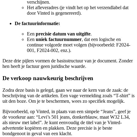
verschijnen.
Het afleveradres (je vindt het op het verzendlabel dat
door Vinted is gegenereerd).
De factuurinformatie:
Een
precisie datum van uitgifte
.
Een
uniek factuurnummer
, dat een logische en
continue volgorde moet volgen (bijvoorbeeld: F2024-
001, F2024-002, enz.).
Deze drie pijlers vormen de basisstructuur van je document. Zonder
hen heeft je factuur geen juridische waarde.
De verkoop nauwkeurig beschrijven
Zodra deze basis is gelegd, gaan we naar de kern van de zaak: de
beschrijving van de artikelen. Een vage vermelding zoals “T-shirt” is
uit den boze. Om je te beschermen, wees zo specifiek mogelijk.
Bijvoorbeeld, op Vinted, in plaats van een simpele “Jeans”, geef je
de voorkeur aan: “Levi’s 501 jeans, donkerblauw, maat W32 L34,
als nieuw met label”. Je kunt eenvoudig de titel van je Vinted-
advertentie kopiëren en plakken. Deze precisie is je beste
bondgenoot in geval van een klacht.