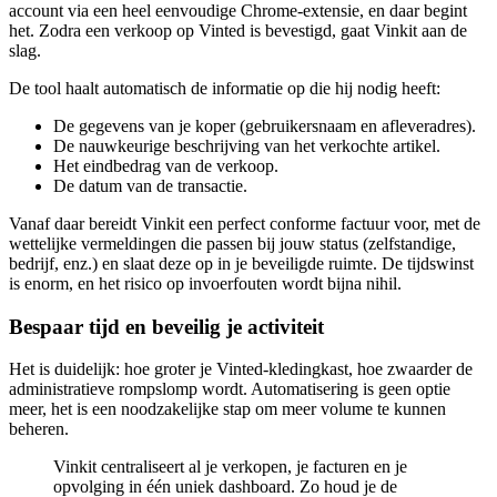
account via een heel eenvoudige Chrome-extensie, en daar begint
het. Zodra een verkoop op Vinted is bevestigd, gaat Vinkit aan de
slag.
De tool haalt automatisch de informatie op die hij nodig heeft:
De gegevens van je koper (gebruikersnaam en afleveradres).
De nauwkeurige beschrijving van het verkochte artikel.
Het eindbedrag van de verkoop.
De datum van de transactie.
Vanaf daar bereidt Vinkit een perfect conforme factuur voor, met de
wettelijke vermeldingen die passen bij jouw status (zelfstandige,
bedrijf, enz.) en slaat deze op in je beveiligde ruimte. De tijdswinst
is enorm, en het risico op invoerfouten wordt bijna nihil.
Bespaar tijd en beveilig je activiteit
Het is duidelijk: hoe groter je Vinted-kledingkast, hoe zwaarder de
administratieve rompslomp wordt. Automatisering is geen optie
meer, het is een noodzakelijke stap om meer volume te kunnen
beheren.
Vinkit centraliseert al je verkopen, je facturen en je
opvolging in één uniek dashboard. Zo houd je de