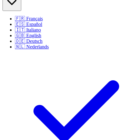
🇫🇷
Français
🇪🇸
Español
🇮🇹
Italiano
🇬🇧
English
🇩🇪
Deutsch
🇳🇱
Nederlands