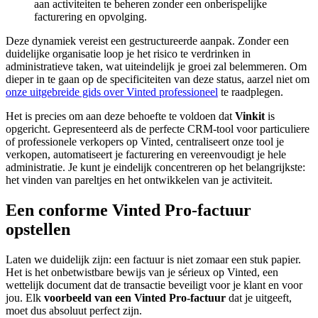
aan activiteiten te beheren zonder een onberispelijke
facturering en opvolging.
Deze dynamiek vereist een gestructureerde aanpak. Zonder een
duidelijke organisatie loop je het risico te verdrinken in
administratieve taken, wat uiteindelijk je groei zal belemmeren. Om
dieper in te gaan op de specificiteiten van deze status, aarzel niet om
onze uitgebreide gids over Vinted professioneel
te raadplegen.
Het is precies om aan deze behoefte te voldoen dat
Vinkit
is
opgericht. Gepresenteerd als de perfecte CRM-tool voor particuliere
of professionele verkopers op Vinted, centraliseert onze tool je
verkopen, automatiseert je facturering en vereenvoudigt je hele
administratie. Je kunt je eindelijk concentreren op het belangrijkste:
het vinden van pareltjes en het ontwikkelen van je activiteit.
Een conforme Vinted Pro-factuur
opstellen
Laten we duidelijk zijn: een factuur is niet zomaar een stuk papier.
Het is het onbetwistbare bewijs van je sérieux op Vinted, een
wettelijk document dat de transactie beveiligt voor je klant en voor
jou. Elk
voorbeeld van een Vinted Pro-factuur
dat je uitgeeft,
moet dus absoluut perfect zijn.