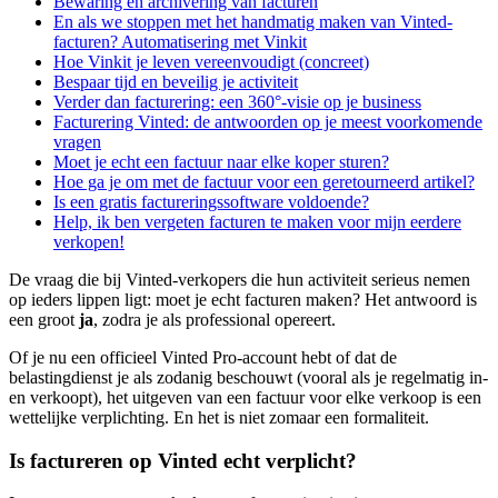
Bewaring en archivering van facturen
En als we stoppen met het handmatig maken van Vinted-
facturen? Automatisering met Vinkit
Hoe Vinkit je leven vereenvoudigt (concreet)
Bespaar tijd en beveilig je activiteit
Verder dan facturering: een 360°-visie op je business
Facturering Vinted: de antwoorden op je meest voorkomende
vragen
Moet je echt een factuur naar elke koper sturen?
Hoe ga je om met de factuur voor een geretourneerd artikel?
Is een gratis factureringssoftware voldoende?
Help, ik ben vergeten facturen te maken voor mijn eerdere
verkopen!
De vraag die bij Vinted-verkopers die hun activiteit serieus nemen
op ieders lippen ligt: moet je echt facturen maken? Het antwoord is
een groot
ja
, zodra je als professional opereert.
Of je nu een officieel Vinted Pro-account hebt of dat de
belastingdienst je als zodanig beschouwt (vooral als je regelmatig in-
en verkoopt), het uitgeven van een factuur voor elke verkoop is een
wettelijke verplichting. En het is niet zomaar een formaliteit.
Is factureren op Vinted echt verplicht?