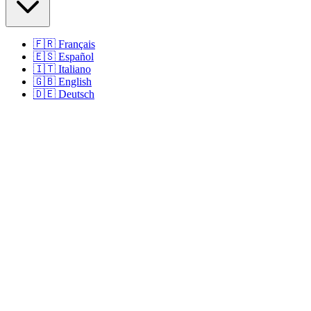
🇫🇷
Français
🇪🇸
Español
🇮🇹
Italiano
🇬🇧
English
🇩🇪
Deutsch