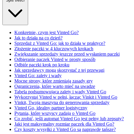
Spis treści
Konkretnie, czym jest Vinted Go?
Jak to działa na co dzień?
Sprzedaż z Vinted Go: jak to działa w praktyce?
Złożenie paczki w 4 kluczowych krokach
Zwiększanie sprzedaży jeszcze przed wysłaniem paczki
Odbieranie paczek Vinted w prosty sposób
Odbiór paczki krok po kroku
Jak sprzedawcy mogą skorzystać z tej przewagi
Vinted Go: zalety i wady
Mocne strony, które zmieniają zasady gry
Ograniczenia, które warto mieć na uwadze
Tabela podsumowująca zalety i wady Vinted Go
Wykorzystaj Vinted w pełni, łącząc Vinkit i Vinted Go
Vinkit, Twoja maszyna do generowania sprzedaży
Vinted Go, idealny partner logistyczny
Pytania, które wszyscy zadają o Vinted Go
Co zrobić, jeśli automat Vinted Go jest pełny lub zepsuty?
Jaki jest maksymalny rozmiar paczek dla Vinted Go?
Czy koszty wysyłki z Vinted Go są naprawdę tańsze?