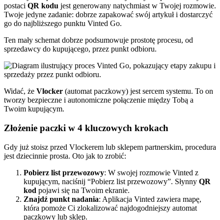
postaci
QR kodu
jest generowany natychmiast w Twojej rozmowie.
Twoje jedyne zadanie: dobrze zapakować swój artykuł i dostarczyć
go do najbliższego punktu Vinted Go.
Ten mały schemat dobrze podsumowuje prostotę procesu, od
sprzedawcy do kupującego, przez punkt odbioru.
Widać, że
Vlocker
(automat paczkowy) jest sercem systemu. To on
tworzy bezpieczne i autonomiczne połączenie między Tobą a
Twoim kupującym.
Złożenie paczki w 4 kluczowych krokach
Gdy już stoisz przed Vlockerem lub sklepem partnerskim, procedura
jest dziecinnie prosta. Oto jak to zrobić:
Pobierz list przewozowy
: W swojej rozmowie Vinted z
kupującym, naciśnij “Pobierz list przewozowy”. Słynny
QR
kod
pojawi się na Twoim ekranie.
Znajdź punkt nadania
: Aplikacja Vinted zawiera mapę,
która pomoże Ci zlokalizować najdogodniejszy automat
paczkowy lub sklep.