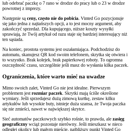
lub odebrać paczkę o 7 rano w drodze do pracy lub o 23 w drodze
powrotnej z imprezy.
Następnie są
ceny, często nie do pobicia
. Vinted Go pozycjonuje
się jako jedna z najtańszych opcji, a to jest mocny argument, aby
zakończyć sprzedaż. Dla kupującego, niższe koszty wysyłki
sprawiają, że Twój artykuł od razu staje się bardziej interesujący niż
ten sąsiada.
Na koniec, prostota systemu jest oszałamiająca. Podchodzisz do
automatu, skanujesz QR kod swoim telefonem, skrytka się otwiera i
to wszystko. Brak kolejek, brak papierkowej roboty. To ogromna
oszczędność czasu, szczególnie jeśli masz do wysłania kilka paczek.
Ograniczenia, które warto mieć na uwadze
Mimo swoich zalet, Vinted Go nie jest idealne. Pierwszym
problemem jest
rozmiar paczek
. Skrytki mają ściśle określone
wymiary. Jeśli sprzedajesz dużą zimową kurtkę, zestaw kilku
artykułów lub wysokie buty, istnieje duża szansa, że Twoja paczka
się nie zmieści, nawet w największej skrytce.
Sieć automatów paczkowych szybko rośnie, to prawda, ale
zasięg
geograficzny
wciąż pozostaje nierówny. Jeśli mieszkasz w nieco
odległej okolicy lub małym mieście, najbliższy punkt Vinted Go