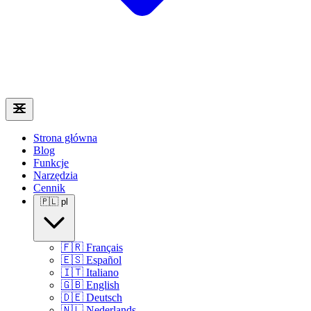
Strona główna
Blog
Funkcje
Narzędzia
Cennik
🇵🇱
pl
🇫🇷
Français
🇪🇸
Español
🇮🇹
Italiano
🇬🇧
English
🇩🇪
Deutsch
🇳🇱
Nederlands