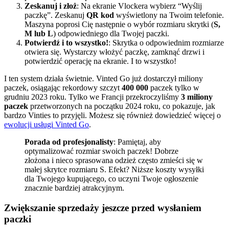
Zeskanuj i złoż
: Na ekranie Vlockera wybierz “Wyślij
paczkę”. Zeskanuj
QR kod
wyświetlony na Twoim telefonie.
Maszyna poprosi Cię następnie o wybór rozmiaru skrytki (
S,
M lub L
) odpowiedniego dla Twojej paczki.
Potwierdź i to wszystko!
: Skrytka o odpowiednim rozmiarze
otwiera się. Wystarczy włożyć paczkę, zamknąć drzwi i
potwierdzić operację na ekranie. I to wszystko!
I ten system działa świetnie. Vinted Go już dostarczył miliony
paczek, osiągając rekordowy szczyt
400 000
paczek tylko w
grudniu 2023 roku. Tylko we Francji przekroczyliśmy
3 miliony
paczek
przetworzonych na początku 2024 roku, co pokazuje, jak
bardzo Vinties to przyjęli. Możesz się również dowiedzieć więcej o
ewolucji usługi Vinted Go
.
Porada od profesjonalisty
: Pamiętaj, aby
optymalizować rozmiar swoich paczek! Dobrze
złożona i nieco sprasowana odzież często zmieści się w
małej skrytce rozmiaru S. Efekt? Niższe koszty wysyłki
dla Twojego kupującego, co uczyni Twoje ogłoszenie
znacznie bardziej atrakcyjnym.
Zwiększanie sprzedaży jeszcze przed wysłaniem
paczki