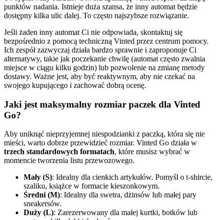
punktów nadania. Istnieje duża szansa, że inny automat będzie
dostępny kilka ulic dalej. To często najszybsze rozwiązanie.
Jeśli żaden inny automat Ci nie odpowiada, skontaktuj się
bezpośrednio z pomocą techniczną Vinted przez centrum pomocy.
Ich zespół zazwyczaj działa bardzo sprawnie i zaproponuje Ci
alternatywy, takie jak poczekanie chwilę (automat często zwalnia
miejsce w ciągu kilku godzin) lub pozwolenie na zmianę metody
dostawy. Ważne jest, aby być reaktywnym, aby nie czekać na
swojego kupującego i zachować dobrą ocenę.
Jaki jest maksymalny rozmiar paczek dla Vinted
Go?
Aby uniknąć nieprzyjemnej niespodzianki z paczką, która się nie
mieści, warto dobrze przewidzieć rozmiar. Vinted Go działa w
trzech standardowych formatach
, które musisz wybrać w
momencie tworzenia listu przewozowego.
Mały (S)
: Idealny dla cienkich artykułów. Pomyśl o t-shircie,
szaliku, książce w formacie kieszonkowym.
Średni (M)
: Idealny dla swetra, dżinsów lub małej pary
sneakersów.
Duży (L)
: Zarezerwowany dla małej kurtki, botków lub