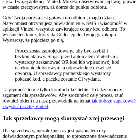
się w Twojej aplikacji Vinted. Możesz obserwować jej trasę, prawie
w czasie rzeczywistym, aż dotrze do punktu odbioru.
Gdy Twoja paczka jest gotowa do odbioru, magia działa.
Natychmiast otrzymujesz powiadomienie, SMS i wiadomość w
aplikacji Vinted, wszystko zawierające cenny kod odbioru. To
właśnie ten klucz, który da Ci dostęp do Twojego zakupu.
Wystarczy, że pójdziesz po nią.
Proces został zaprojektowany, aby być szybki i
bezkontaktowy. Stojąc przed automatem Vinted Go,
wystarczy zeskanować QR kod lub wpisać swój kod
na ekranie dotykowym, a odpowiednie drzwi się
otworzą. U sprzedawcy partnerskiego wystarczy
pokazać kod, a paczka zostanie Ci wydana.
Ta płynność to nie tylko komfort dla Ciebie. To także mocny
argument dla sprzedawców. Aby zrozumieć cały proces, rzuć
również okiem na nasz przewodnik na temat
jak dobrze zapakować
i wysłać paczkę Vinted
.
Jak sprzedawcy mogą skorzystać z tej przewagi
Dla sprzedawcy, niezależnie czy jest pasjonatem czy
doświadczonym profesjonalistą, to uproszczone doświadczenie