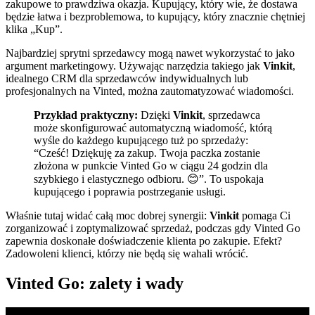
zakupowe to prawdziwa okazja. Kupujący, który wie, że dostawa
będzie łatwa i bezproblemowa, to kupujący, który znacznie chętniej
klika „Kup”.
Najbardziej sprytni sprzedawcy mogą nawet wykorzystać to jako
argument marketingowy. Używając narzędzia takiego jak
Vinkit
,
idealnego CRM dla sprzedawców indywidualnych lub
profesjonalnych na Vinted, można zautomatyzować wiadomości.
Przykład praktyczny:
Dzięki
Vinkit
, sprzedawca
może skonfigurować automatyczną wiadomość, którą
wyśle do każdego kupującego tuż po sprzedaży:
“Cześć! Dziękuję za zakup. Twoja paczka zostanie
złożona w punkcie Vinted Go w ciągu 24 godzin dla
szybkiego i elastycznego odbioru. 😊”. To uspokaja
kupującego i poprawia postrzeganie usługi.
Właśnie tutaj widać całą moc dobrej synergii:
Vinkit
pomaga Ci
zorganizować i zoptymalizować sprzedaż, podczas gdy Vinted Go
zapewnia doskonałe doświadczenie klienta po zakupie. Efekt?
Zadowoleni klienci, którzy nie będą się wahali wrócić.
Vinted Go: zalety i wady