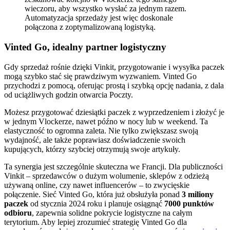
wieczoru, aby wszystko wysłać za jednym razem.
Automatyzacja sprzedaży jest więc doskonale
połączona z zoptymalizowaną logistyką.
Vinted Go, idealny partner logistyczny
Gdy sprzedaż rośnie dzięki Vinkit, przygotowanie i wysyłka paczek
mogą szybko stać się prawdziwym wyzwaniem. Vinted Go
przychodzi z pomocą, oferując prostą i szybką opcję nadania, z dala
od uciążliwych godzin otwarcia Poczty.
Możesz przygotować dziesiątki paczek z wyprzedzeniem i złożyć je
w jednym Vlockerze, nawet późno w nocy lub w weekend. Ta
elastyczność to ogromna zaleta. Nie tylko zwiększasz swoją
wydajność, ale także poprawiasz doświadczenie swoich
kupujących, którzy szybciej otrzymują swoje artykuły.
Ta synergia jest szczególnie skuteczna we Francji. Dla publiczności
Vinkit – sprzedawców o dużym wolumenie, sklepów z odzieżą
używaną online, czy nawet influencerów – to zwycięskie
połączenie. Sieć Vinted Go, która już obsłużyła ponad
3 miliony
paczek
od stycznia 2024 roku i planuje osiągnąć
7000 punktów
odbioru
, zapewnia solidne pokrycie logistyczne na całym
terytorium. Aby lepiej zrozumieć strategię Vinted Go dla