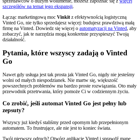
sprzedawców o dużym wolumenie, możesz zapoznać się z
więcej
szczegółów na temat jego ekspansji
.
Łącząc marketingową moc
Vinkit
z efektywnością logistyczną
Vinted Go, nie tylko sprzedajesz więcej: budujesz prawdziwą małą
firmę na Vinted. Dowiedz się więcej o
automatyzacji na Vinted
, aby
zobaczyć, jak te narzędzia mogą konkretnie przyspieszyć Twoją
działalność.
Pytania, które wszyscy zadają o Vinted
Go
Nawet gdy usługa jest tak prosta jak Vinted Go, nigdy nie jesteśmy
wolni od małych niespodzianek. Nie martw się, większość
powszechnych problemów ma bardzo proste rozwiązania. Oto mały
przewodnik przetrwania, który pomoże Ci w codziennym życiu.
Co zrobić, jeśli automat Vinted Go jest pełny lub
zepsuty?
Wszyscy już kiedyś staliśmy przed opornym lub przepełnionym
automatem. To frustrujące, ale nie jest to koniec świata.
Twój pierwszy odruch? Otwórz aplikację Vinted i sprawdź mapę