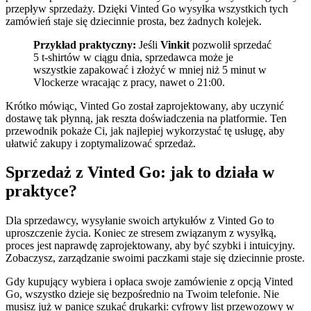
przepływ sprzedaży. Dzięki Vinted Go wysyłka wszystkich tych
zamówień staje się dziecinnie prosta, bez żadnych kolejek.
Przykład praktyczny:
Jeśli
Vinkit
pozwolił sprzedać
5 t-shirtów w ciągu dnia, sprzedawca może je
wszystkie zapakować i złożyć w mniej niż 5 minut w
Vlockerze wracając z pracy, nawet o 21:00.
Krótko mówiąc, Vinted Go został zaprojektowany, aby uczynić
dostawę tak płynną, jak reszta doświadczenia na platformie. Ten
przewodnik pokaże Ci, jak najlepiej wykorzystać tę usługę, aby
ułatwić zakupy i zoptymalizować sprzedaż.
Sprzedaż z Vinted Go: jak to działa w
praktyce?
Dla sprzedawcy, wysyłanie swoich artykułów z Vinted Go to
uproszczenie życia. Koniec ze stresem związanym z wysyłką,
proces jest naprawdę zaprojektowany, aby być szybki i intuicyjny.
Zobaczysz, zarządzanie swoimi paczkami staje się dziecinnie proste.
Gdy kupujący wybiera i opłaca swoje zamówienie z opcją Vinted
Go, wszystko dzieje się bezpośrednio na Twoim telefonie. Nie
musisz już w panice szukać drukarki: cyfrowy list przewozowy w