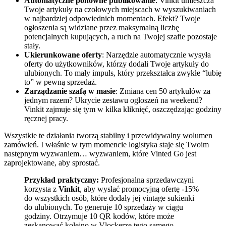
Automatyczne ponowne publikowanie
: Vinkit umieszcza
Twoje artykuły na czołowych miejscach w wyszukiwaniach
w najbardziej odpowiednich momentach. Efekt? Twoje
ogłoszenia są widziane przez maksymalną liczbę
potencjalnych kupujących, a ruch na Twojej szafie pozostaje
stały.
Ukierunkowane oferty
: Narzędzie automatycznie wysyła
oferty do użytkowników, którzy dodali Twoje artykuły do
ulubionych. To mały impuls, który przekształca zwykłe “lubię
to” w pewną sprzedaż.
Zarządzanie szafą w masie
: Zmiana cen 50 artykułów za
jednym razem? Ukrycie zestawu ogłoszeń na weekend?
Vinkit zajmuje się tym w kilka kliknięć, oszczędzając godziny
ręcznej pracy.
Wszystkie te działania tworzą stabilny i przewidywalny wolumen
zamówień. I właśnie w tym momencie logistyka staje się Twoim
następnym wyzwaniem… wyzwaniem, które Vinted Go jest
zaprojektowane, aby sprostać.
Przykład praktyczny:
Profesjonalna sprzedawczyni
korzysta z
Vinkit
, aby wysłać promocyjną ofertę -15%
do wszystkich osób, które dodały jej vintage sukienki
do ulubionych. To generuje 10 sprzedaży w ciągu
godziny. Otrzymuje 10 QR kodów, które może
zeskanować kolejno w Vlockerze tego samego