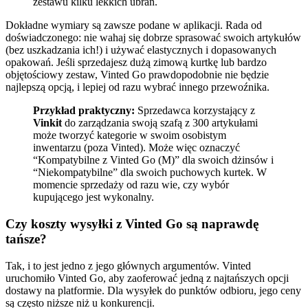
zestawu kilku lekkich ubrań.
Dokładne wymiary są zawsze podane w aplikacji. Rada od
doświadczonego: nie wahaj się dobrze sprasować swoich artykułów
(bez uszkadzania ich!) i używać elastycznych i dopasowanych
opakowań. Jeśli sprzedajesz dużą zimową kurtkę lub bardzo
objętościowy zestaw, Vinted Go prawdopodobnie nie będzie
najlepszą opcją, i lepiej od razu wybrać innego przewoźnika.
Przykład praktyczny:
Sprzedawca korzystający z
Vinkit
do zarządzania swoją szafą z 300 artykułami
może tworzyć kategorie w swoim osobistym
inwentarzu (poza Vinted). Może więc oznaczyć
“Kompatybilne z Vinted Go (M)” dla swoich dżinsów i
“Niekompatybilne” dla swoich puchowych kurtek. W
momencie sprzedaży od razu wie, czy wybór
kupującego jest wykonalny.
Czy koszty wysyłki z Vinted Go są naprawdę
tańsze?
Tak, i to jest jedno z jego głównych argumentów. Vinted
uruchomiło Vinted Go, aby zaoferować jedną z najtańszych opcji
dostawy na platformie. Dla wysyłek do punktów odbioru, jego ceny
są często niższe niż u konkurencji.