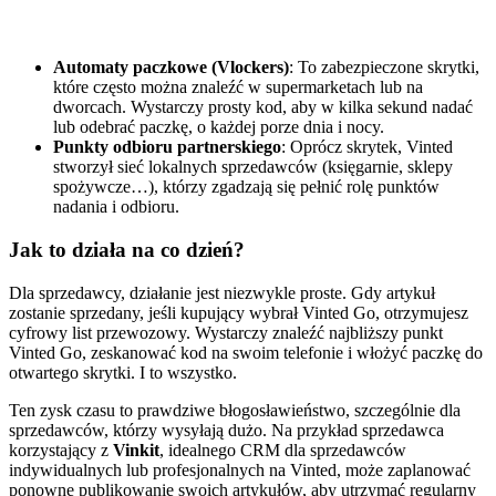
Automaty paczkowe (Vlockers)
: To zabezpieczone skrytki,
które często można znaleźć w supermarketach lub na
dworcach. Wystarczy prosty kod, aby w kilka sekund nadać
lub odebrać paczkę, o każdej porze dnia i nocy.
Punkty odbioru partnerskiego
: Oprócz skrytek, Vinted
stworzył sieć lokalnych sprzedawców (księgarnie, sklepy
spożywcze…), którzy zgadzają się pełnić rolę punktów
nadania i odbioru.
Jak to działa na co dzień?
Dla sprzedawcy, działanie jest niezwykle proste. Gdy artykuł
zostanie sprzedany, jeśli kupujący wybrał Vinted Go, otrzymujesz
cyfrowy list przewozowy. Wystarczy znaleźć najbliższy punkt
Vinted Go, zeskanować kod na swoim telefonie i włożyć paczkę do
otwartego skrytki. I to wszystko.
Ten zysk czasu to prawdziwe błogosławieństwo, szczególnie dla
sprzedawców, którzy wysyłają dużo. Na przykład sprzedawca
korzystający z
Vinkit
, idealnego CRM dla sprzedawców
indywidualnych lub profesjonalnych na Vinted, może zaplanować
ponowne publikowanie swoich artykułów, aby utrzymać regularny