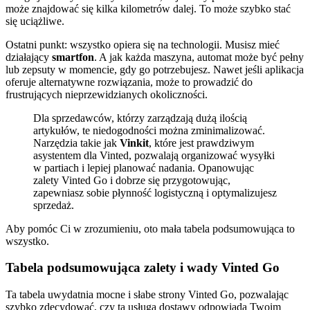
może znajdować się kilka kilometrów dalej. To może szybko stać
się uciążliwe.
Ostatni punkt: wszystko opiera się na technologii. Musisz mieć
działający
smartfon
. A jak każda maszyna, automat może być pełny
lub zepsuty w momencie, gdy go potrzebujesz. Nawet jeśli aplikacja
oferuje alternatywne rozwiązania, może to prowadzić do
frustrujących nieprzewidzianych okoliczności.
Dla sprzedawców, którzy zarządzają dużą ilością
artykułów, te niedogodności można zminimalizować.
Narzędzia takie jak
Vinkit
, które jest prawdziwym
asystentem dla Vinted, pozwalają organizować wysyłki
w partiach i lepiej planować nadania. Opanowując
zalety Vinted Go i dobrze się przygotowując,
zapewniasz sobie płynność logistyczną i optymalizujesz
sprzedaż.
Aby pomóc Ci w zrozumieniu, oto mała tabela podsumowująca to
wszystko.
Tabela podsumowująca zalety i wady Vinted Go
Ta tabela uwydatnia mocne i słabe strony Vinted Go, pozwalając
szybko zdecydować, czy ta usługa dostawy odpowiada Twoim