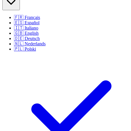
🇫🇷
Français
🇪🇸
Español
🇮🇹
Italiano
🇬🇧
English
🇩🇪
Deutsch
🇳🇱
Nederlands
🇵🇱
Polski