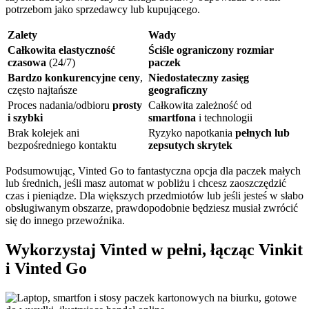
potrzebom jako sprzedawcy lub kupującego.
Zalety
Wady
Całkowita elastyczność
Ściśle ograniczony rozmiar
czasowa
(24/7)
paczek
Bardzo konkurencyjne ceny
,
Niedostateczny zasięg
często najtańsze
geograficzny
Proces nadania/odbioru
prosty
Całkowita zależność od
i szybki
smartfona
i technologii
Brak kolejek ani
Ryzyko napotkania
pełnych lub
bezpośredniego kontaktu
zepsutych skrytek
Podsumowując, Vinted Go to fantastyczna opcja dla paczek małych
lub średnich, jeśli masz automat w pobliżu i chcesz zaoszczędzić
czas i pieniądze. Dla większych przedmiotów lub jeśli jesteś w słabo
obsługiwanym obszarze, prawdopodobnie będziesz musiał zwrócić
się do innego przewoźnika.
Wykorzystaj Vinted w pełni, łącząc Vinkit
i Vinted Go