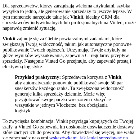
Dla sprzedawców, którzy zarządzają wieloma artykułami, szybka
wysyłka to jedno, ale generowanie sprzedaży to jeszcze lepsze. W
tym momencie narzędzie takie jak
Vinkit
, idealny CRM dla
sprzedawców indywidualnych lub profesjonalnych na Vinted, może
naprawdę zmienić sytuację.
Vinkit
zajmuje się za Ciebie powtarzalnymi zadaniami, które
zwiększają Twoją widoczność, takimi jak automatyczne ponowne
publikowanie Twoich ogłoszeń. Utrzymując Twoje artykuły na
górze wyników wyszukiwania, zapewnia Ci regularny przepływ
sprzedaży. Następnie Vinted Go przejmuje, aby zapewnić prostą i
efektywną logistykę.
Przykład praktyczny:
Sprzedawca korzysta z
Vinkit
,
aby automatycznie ponownie publikować swoje 50 par
sneakersów każdego ranka. Ta zwiększona widoczność
generuje kilka sprzedaży dziennie. Może więc
przygotować swoje paczki wieczorem i złożyć je
wszystkie w jednym Vlockerze, bez obciążania
logistyki.
To zwycięska kombinacja: Vinkit przyciąga kupujących do Twojej
szafy, a Vinted Go zapewnia im doskonałe doświadczenie dostawy,
które zachęci ich do powrotu. Aby dowiedzieć się więcej, nie wahaj
się zapoznać z naszymi
wskazówkami, jak lepiej sprzedawać na