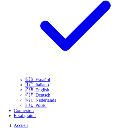
🇪🇸
Español
🇮🇹
Italiano
🇬🇧
English
🇩🇪
Deutsch
🇳🇱
Nederlands
🇵🇱
Polski
Connexion
Essai gratuit
Accueil