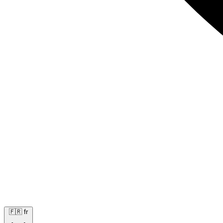
🇫🇷
fr