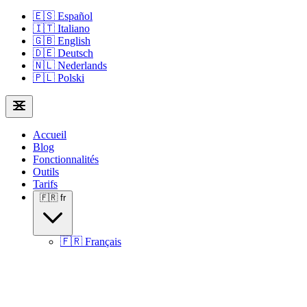
🇪🇸
Español
🇮🇹
Italiano
🇬🇧
English
🇩🇪
Deutsch
🇳🇱
Nederlands
🇵🇱
Polski
Accueil
Blog
Fonctionnalités
Outils
Tarifs
🇫🇷
fr
🇫🇷
Français