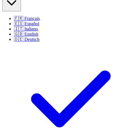
🇫🇷
Français
🇪🇸
Español
🇮🇹
Italiano
🇬🇧
English
🇩🇪
Deutsch