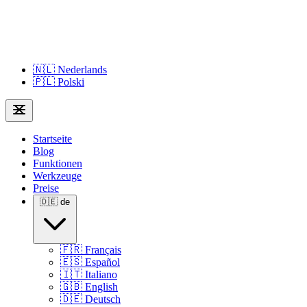
🇳🇱
Nederlands
🇵🇱
Polski
Startseite
Blog
Funktionen
Werkzeuge
Preise
🇩🇪
de
🇫🇷
Français
🇪🇸
Español
🇮🇹
Italiano
🇬🇧
English
🇩🇪
Deutsch