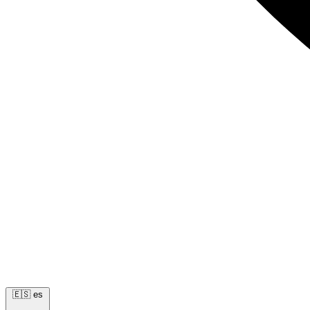
🇪🇸
es