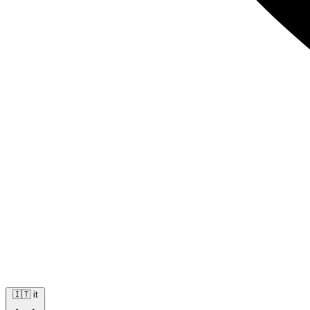
🇮🇹
it