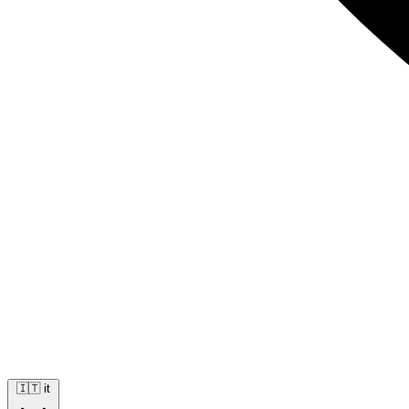
🇮🇹
it