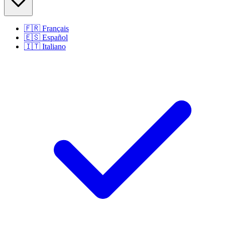
🇫🇷
Français
🇪🇸
Español
🇮🇹
Italiano