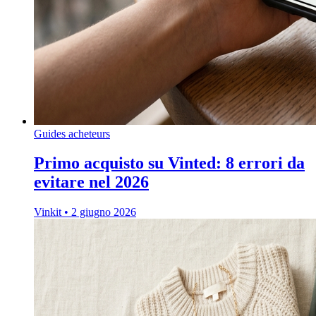
Guides acheteurs
Primo acquisto su Vinted: 8 errori da
evitare nel 2026
Vinkit
•
2 giugno 2026