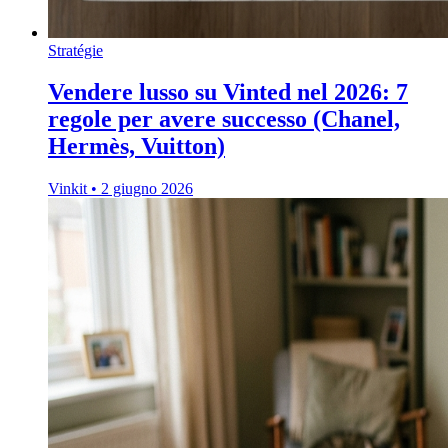
Stratégie
Vendere lusso su Vinted nel 2026: 7
regole per avere successo (Chanel,
Hermès, Vuitton)
Vinkit
•
2 giugno 2026