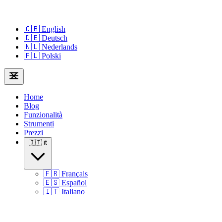
🇬🇧
English
🇩🇪
Deutsch
🇳🇱
Nederlands
🇵🇱
Polski
Home
Blog
Funzionalità
Strumenti
Prezzi
🇮🇹
it
🇫🇷
Français
🇪🇸
Español
🇮🇹
Italiano