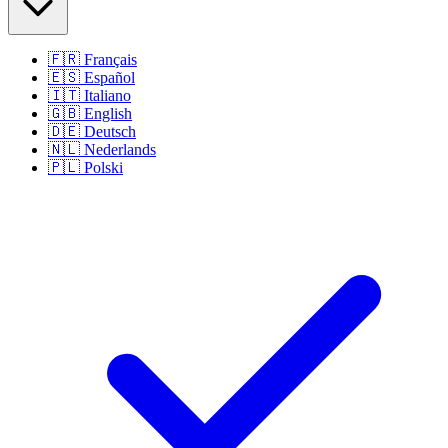
🇫🇷
Français
🇪🇸
Español
🇮🇹
Italiano
🇬🇧
English
🇩🇪
Deutsch
🇳🇱
Nederlands
🇵🇱
Polski