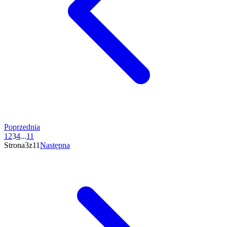
Poprzednia
1
2
3
4
...
11
Strona3z11
Następna