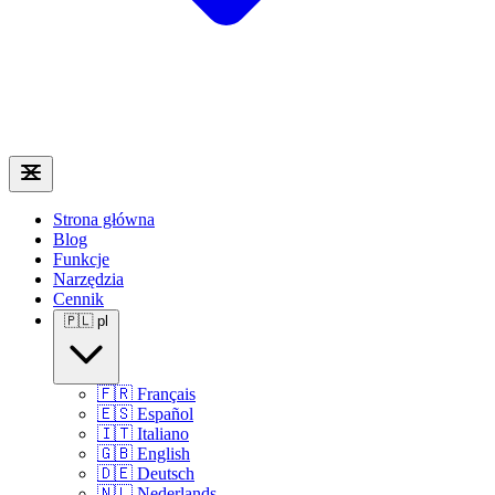
Strona główna
Blog
Funkcje
Narzędzia
Cennik
🇵🇱
pl
🇫🇷
Français
🇪🇸
Español
🇮🇹
Italiano
🇬🇧
English
🇩🇪
Deutsch
🇳🇱
Nederlands