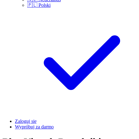
🇵🇱
Polski
Zaloguj się
Wypróbuj za darmo