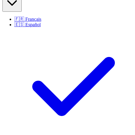
🇫🇷
Français
🇪🇸
Español