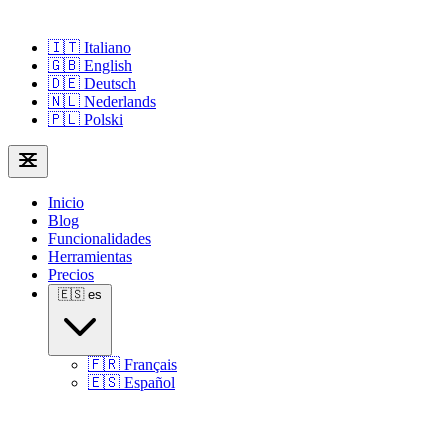
🇮🇹
Italiano
🇬🇧
English
🇩🇪
Deutsch
🇳🇱
Nederlands
🇵🇱
Polski
Inicio
Blog
Funcionalidades
Herramientas
Precios
🇪🇸
es
🇫🇷
Français
🇪🇸
Español