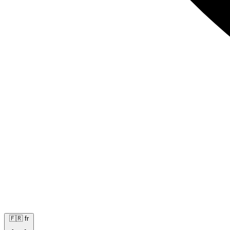
🇫🇷
fr