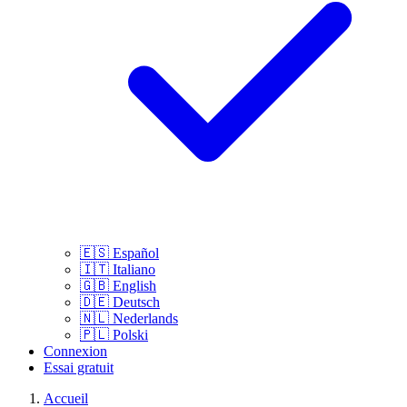
🇪🇸
Español
🇮🇹
Italiano
🇬🇧
English
🇩🇪
Deutsch
🇳🇱
Nederlands
🇵🇱
Polski
Connexion
Essai gratuit
Accueil