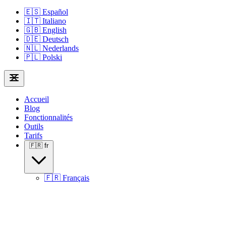
🇪🇸
Español
🇮🇹
Italiano
🇬🇧
English
🇩🇪
Deutsch
🇳🇱
Nederlands
🇵🇱
Polski
Accueil
Blog
Fonctionnalités
Outils
Tarifs
🇫🇷
fr
🇫🇷
Français