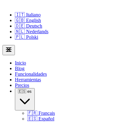
🇮🇹
Italiano
🇬🇧
English
🇩🇪
Deutsch
🇳🇱
Nederlands
🇵🇱
Polski
Inicio
Blog
Funcionalidades
Herramientas
Precios
🇪🇸
es
🇫🇷
Français
🇪🇸
Español