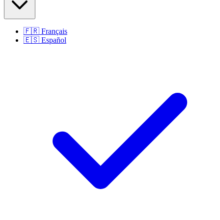
🇫🇷
Français
🇪🇸
Español