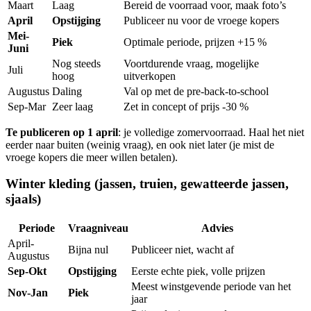
Maart
Laag
Bereid de voorraad voor, maak foto’s
April
Opstijging
Publiceer nu voor de vroege kopers
Mei-
Piek
Optimale periode, prijzen +15 %
Juni
Nog steeds
Voortdurende vraag, mogelijke
Juli
hoog
uitverkopen
Augustus
Daling
Val op met de pre-back-to-school
Sep-Mar
Zeer laag
Zet in concept of prijs -30 %
Te publiceren op 1 april
: je volledige zomervoorraad. Haal het niet
eerder naar buiten (weinig vraag), en ook niet later (je mist de
vroege kopers die meer willen betalen).
Winter kleding (jassen, truien, gewatteerde jassen,
sjaals)
Periode
Vraagniveau
Advies
April-
Bijna nul
Publiceer niet, wacht af
Augustus
Sep-Okt
Opstijging
Eerste echte piek, volle prijzen
Meest winstgevende periode van het
Nov-Jan
Piek
jaar