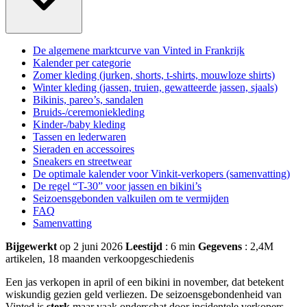
De algemene marktcurve van Vinted in Frankrijk
Kalender per categorie
Zomer kleding (jurken, shorts, t-shirts, mouwloze shirts)
Winter kleding (jassen, truien, gewatteerde jassen, sjaals)
Bikinis, pareo’s, sandalen
Bruids-/ceremoniekleding
Kinder-/baby kleding
Tassen en lederwaren
Sieraden en accessoires
Sneakers en streetwear
De optimale kalender voor Vinkit-verkopers (samenvatting)
De regel “T-30” voor jassen en bikini’s
Seizoensgebonden valkuilen om te vermijden
FAQ
Samenvatting
Bijgewerkt
op 2 juni 2026
Leestijd
: 6 min
Gegevens
: 2,4M
artikelen, 18 maanden verkoopgeschiedenis
Een jas verkopen in april of een bikini in november, dat betekent
wiskundig gezien geld verliezen. De seizoensgebondenheid van
Vinted is
sterk
maar vaak onderschat door incidentele verkopers.