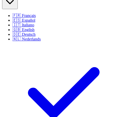
🇫🇷
Français
🇪🇸
Español
🇮🇹
Italiano
🇬🇧
English
🇩🇪
Deutsch
🇳🇱
Nederlands