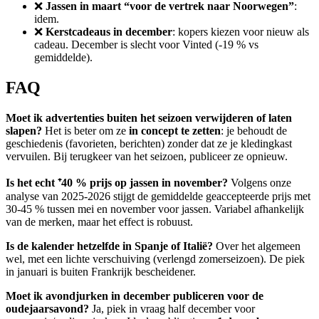
❌
Jassen in maart “voor de vertrek naar Noorwegen”
:
idem.
❌
Kerstcadeaus in december
: kopers kiezen voor nieuw als
cadeau. December is slecht voor Vinted (-19 % vs
gemiddelde).
FAQ
Moet ik advertenties buiten het seizoen verwijderen of laten
slapen?
Het is beter om ze
in concept te zetten
: je behoudt de
geschiedenis (favorieten, berichten) zonder dat ze je kledingkast
vervuilen. Bij terugkeer van het seizoen, publiceer ze opnieuw.
Is het echt ⁺40 % prijs op jassen in november?
Volgens onze
analyse van 2025-2026 stijgt de gemiddelde geaccepteerde prijs met
30-45 % tussen mei en november voor jassen. Variabel afhankelijk
van de merken, maar het effect is robuust.
Is de kalender hetzelfde in Spanje of Italië?
Over het algemeen
wel, met een lichte verschuiving (verlengd zomerseizoen). De piek
in januari is buiten Frankrijk bescheidener.
Moet ik avondjurken in december publiceren voor de
oudejaarsavond?
Ja, piek in vraag half december voor