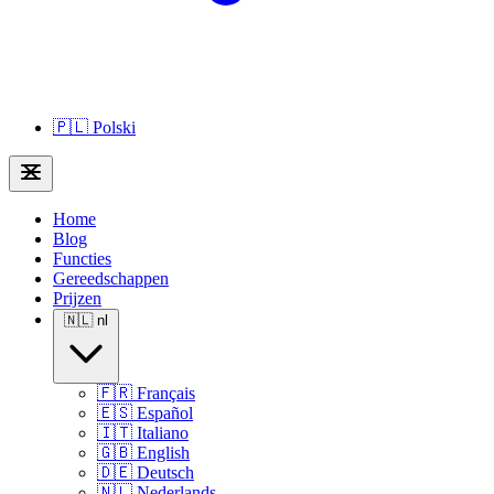
🇵🇱
Polski
Home
Blog
Functies
Gereedschappen
Prijzen
🇳🇱
nl
🇫🇷
Français
🇪🇸
Español
🇮🇹
Italiano
🇬🇧
English
🇩🇪
Deutsch
🇳🇱
Nederlands