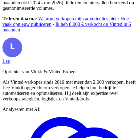
maanden (okt 2024 - mrt 2026). Indexen en intervallen berekend op
geanonimiseerde volumes.
Te lezen daarna
:
Waarom verkopen mijn advertenties niet
·
Hoe
vaak opnieuw publiceren
·
Ik heb 8.000 € verkocht op Vinted in 6
maanden
Lee
Oprichter van Vinkit & Vinted Expert
Als Vinted-verkoper sinds 2019 met meer dan 2.000 verkopen, heeft
Lee Vinkit opgericht om verkopers te helpen hun bedrijf te
automatiseren en optimaliseren. Hij deelt zijn expertise over
verkoopstrategieën, logistiek en Vinted-tools.
Analyseren met AI: