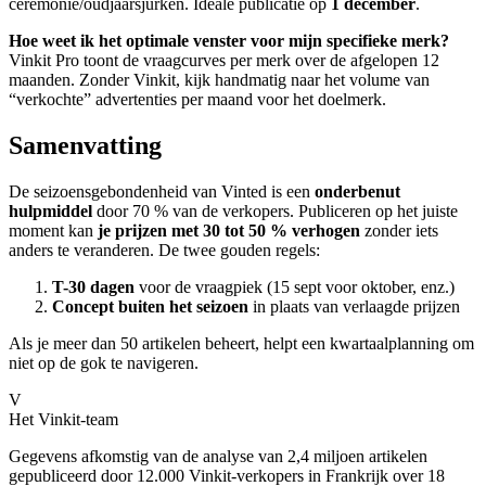
ceremonie/oudjaarsjurken. Ideale publicatie op
1 december
.
Hoe weet ik het optimale venster voor mijn specifieke merk?
Vinkit Pro toont de vraagcurves per merk over de afgelopen 12
maanden. Zonder Vinkit, kijk handmatig naar het volume van
“verkochte” advertenties per maand voor het doelmerk.
Samenvatting
De seizoensgebondenheid van Vinted is een
onderbenut
hulpmiddel
door 70 % van de verkopers. Publiceren op het juiste
moment kan
je prijzen met 30 tot 50 % verhogen
zonder iets
anders te veranderen. De twee gouden regels:
T-30 dagen
voor de vraagpiek (15 sept voor oktober, enz.)
Concept buiten het seizoen
in plaats van verlaagde prijzen
Als je meer dan 50 artikelen beheert, helpt een kwartaalplanning om
niet op de gok te navigeren.
V
Het Vinkit-team
Gegevens afkomstig van de analyse van 2,4 miljoen artikelen
gepubliceerd door 12.000 Vinkit-verkopers in Frankrijk over 18