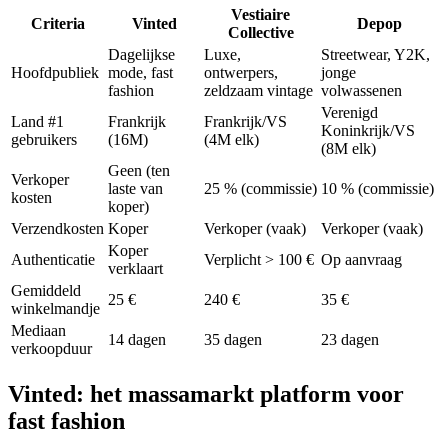
Vestiaire
Criteria
Vinted
Depop
Collective
Dagelijkse
Luxe,
Streetwear, Y2K,
Hoofdpubliek
mode, fast
ontwerpers,
jonge
fashion
zeldzaam vintage
volwassenen
Verenigd
Land #1
Frankrijk
Frankrijk/VS
Koninkrijk/VS
gebruikers
(16M)
(4M elk)
(8M elk)
Geen (ten
Verkoper
laste van
25 % (commissie)
10 % (commissie)
kosten
koper)
Verzendkosten
Koper
Verkoper (vaak)
Verkoper (vaak)
Koper
Authenticatie
Verplicht > 100 €
Op aanvraag
verklaart
Gemiddeld
25 €
240 €
35 €
winkelmandje
Mediaan
14 dagen
35 dagen
23 dagen
verkoopduur
Vinted: het massamarkt platform voor
fast fashion