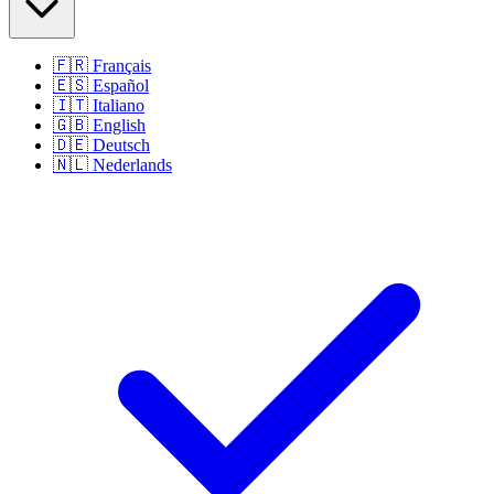
🇫🇷
Français
🇪🇸
Español
🇮🇹
Italiano
🇬🇧
English
🇩🇪
Deutsch
🇳🇱
Nederlands