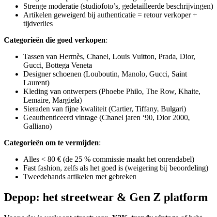
Strenge moderatie (studiofoto’s, gedetailleerde beschrijvingen)
Artikelen geweigerd bij authenticatie = retour verkoper +
tijdverlies
Categorieën die goed verkopen
:
Tassen van Hermès, Chanel, Louis Vuitton, Prada, Dior,
Gucci, Bottega Veneta
Designer schoenen (Louboutin, Manolo, Gucci, Saint
Laurent)
Kleding van ontwerpers (Phoebe Philo, The Row, Khaite,
Lemaire, Margiela)
Sieraden van fijne kwaliteit (Cartier, Tiffany, Bulgari)
Geauthenticeerd vintage (Chanel jaren ‘90, Dior 2000,
Galliano)
Categorieën om te vermijden
:
Alles < 80 € (de 25 % commissie maakt het onrendabel)
Fast fashion, zelfs als het goed is (weigering bij beoordeling)
Tweedehands artikelen met gebreken
Depop: het streetwear & Gen Z platform