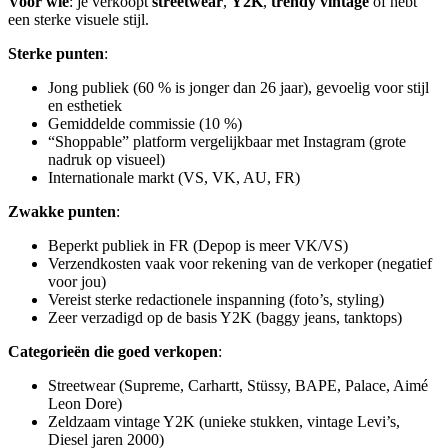
Voor wie
: je verkoopt
streetwear
,
Y2K
,
trendy vintage
of hebt
een sterke visuele stijl.
Sterke punten
:
Jong publiek (60 % is jonger dan 26 jaar), gevoelig voor stijl
en esthetiek
Gemiddelde commissie (10 %)
“Shoppable” platform vergelijkbaar met Instagram (grote
nadruk op visueel)
Internationale markt (VS, VK, AU, FR)
Zwakke punten
:
Beperkt publiek in FR (Depop is meer VK/VS)
Verzendkosten vaak voor rekening van de verkoper (negatief
voor jou)
Vereist sterke redactionele inspanning (foto’s, styling)
Zeer verzadigd op de basis Y2K (baggy jeans, tanktops)
Categorieën die goed verkopen
:
Streetwear (Supreme, Carhartt, Stüssy, BAPE, Palace, Aimé
Leon Dore)
Zeldzaam vintage Y2K (unieke stukken, vintage Levi’s,
Diesel jaren 2000)