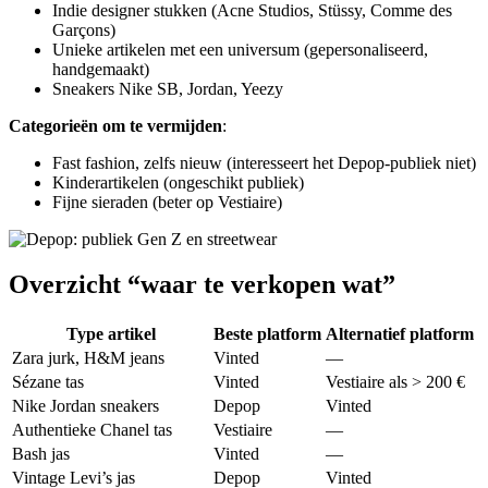
Indie designer stukken (Acne Studios, Stüssy, Comme des
Garçons)
Unieke artikelen met een universum (gepersonaliseerd,
handgemaakt)
Sneakers Nike SB, Jordan, Yeezy
Categorieën om te vermijden
:
Fast fashion, zelfs nieuw (interesseert het Depop-publiek niet)
Kinderartikelen (ongeschikt publiek)
Fijne sieraden (beter op Vestiaire)
Overzicht “waar te verkopen wat”
Type artikel
Beste platform
Alternatief platform
Zara jurk, H&M jeans
Vinted
—
Sézane tas
Vinted
Vestiaire als > 200 €
Nike Jordan sneakers
Depop
Vinted
Authentieke Chanel tas
Vestiaire
—
Bash jas
Vinted
—
Vintage Levi’s jas
Depop
Vinted