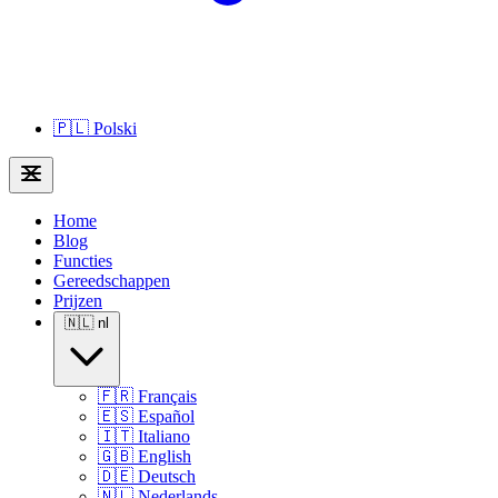
🇵🇱
Polski
Home
Blog
Functies
Gereedschappen
Prijzen
🇳🇱
nl
🇫🇷
Français
🇪🇸
Español
🇮🇹
Italiano
🇬🇧
English
🇩🇪
Deutsch
🇳🇱
Nederlands