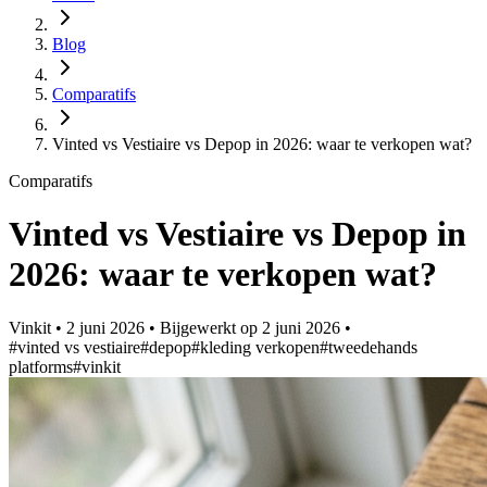
Blog
Comparatifs
Vinted vs Vestiaire vs Depop in 2026: waar te verkopen wat?
Comparatifs
Vinted vs Vestiaire vs Depop in
2026: waar te verkopen wat?
Vinkit
•
2 juni 2026
•
Bijgewerkt op
2 juni 2026
•
#vinted vs vestiaire
#depop
#kleding verkopen
#tweedehands
platforms
#vinkit