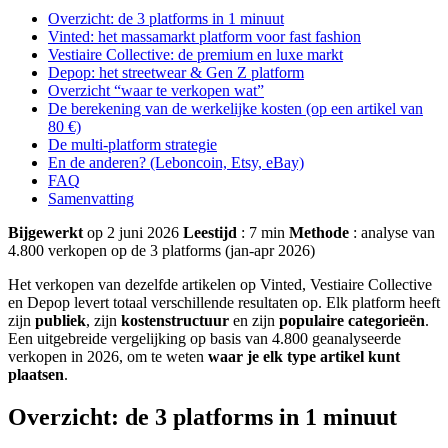
Overzicht: de 3 platforms in 1 minuut
Vinted: het massamarkt platform voor fast fashion
Vestiaire Collective: de premium en luxe markt
Depop: het streetwear & Gen Z platform
Overzicht “waar te verkopen wat”
De berekening van de werkelijke kosten (op een artikel van
80 €)
De multi-platform strategie
En de anderen? (Leboncoin, Etsy, eBay)
FAQ
Samenvatting
Bijgewerkt
op 2 juni 2026
Leestijd
: 7 min
Methode
: analyse van
4.800 verkopen op de 3 platforms (jan-apr 2026)
Het verkopen van dezelfde artikelen op Vinted, Vestiaire Collective
en Depop levert totaal verschillende resultaten op. Elk platform heeft
zijn
publiek
, zijn
kostenstructuur
en zijn
populaire categorieën
.
Een uitgebreide vergelijking op basis van 4.800 geanalyseerde
verkopen in 2026, om te weten
waar je elk type artikel kunt
plaatsen
.
Overzicht: de 3 platforms in 1 minuut