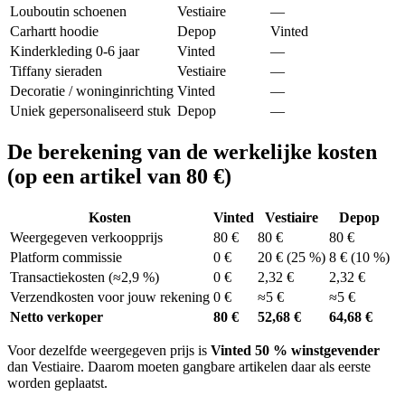
Louboutin schoenen
Vestiaire
—
Carhartt hoodie
Depop
Vinted
Kinderkleding 0-6 jaar
Vinted
—
Tiffany sieraden
Vestiaire
—
Decoratie / woninginrichting
Vinted
—
Uniek gepersonaliseerd stuk
Depop
—
De berekening van de werkelijke kosten
(op een artikel van 80 €)
Kosten
Vinted
Vestiaire
Depop
Weergegeven verkoopprijs
80 €
80 €
80 €
Platform commissie
0 €
20 € (25 %)
8 € (10 %)
Transactiekosten (≈2,9 %)
0 €
2,32 €
2,32 €
Verzendkosten voor jouw rekening
0 €
≈5 €
≈5 €
Netto verkoper
80 €
52,68 €
64,68 €
Voor dezelfde weergegeven prijs is
Vinted 50 % winstgevender
dan Vestiaire. Daarom moeten gangbare artikelen daar als eerste
worden geplaatst.