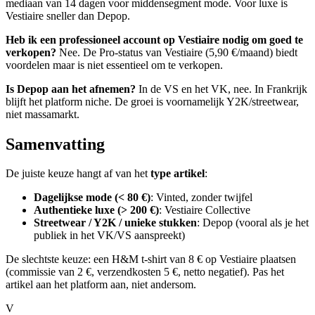
mediaan van 14 dagen voor middensegment mode. Voor luxe is
Vestiaire sneller dan Depop.
Heb ik een professioneel account op Vestiaire nodig om goed te
verkopen?
Nee. De Pro-status van Vestiaire (5,90 €/maand) biedt
voordelen maar is niet essentieel om te verkopen.
Is Depop aan het afnemen?
In de VS en het VK, nee. In Frankrijk
blijft het platform niche. De groei is voornamelijk Y2K/streetwear,
niet massamarkt.
Samenvatting
De juiste keuze hangt af van het
type artikel
:
Dagelijkse mode (< 80 €)
: Vinted, zonder twijfel
Authentieke luxe (> 200 €)
: Vestiaire Collective
Streetwear / Y2K / unieke stukken
: Depop (vooral als je het
publiek in het VK/VS aanspreekt)
De slechtste keuze: een H&M t-shirt van 8 € op Vestiaire plaatsen
(commissie van 2 €, verzendkosten 5 €, netto negatief). Pas het
artikel aan het platform aan, niet andersom.
V